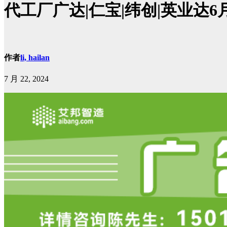
代工厂广达|仁宝|纬创|英业达
作者
li, hailan
7 月 22, 2024