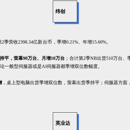
纬创
2季营收2398.34亿
新
台币
，季增0.21%、年增15.60%。
月持平，萤幕90万台、月增10万台
；合计第2季NB出货510万台、
不论一般型伺服器或是AI伺服器都季增双位数幅度。
增
，桌上型电脑出货季增双位数，萤幕出货季持平；伺服器方面，
英业达