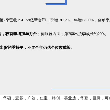
2季营收1541.59亿
新台币
，季增18.12%、年增17.99%，创单
台，较首季增加40万台
；伺服器方面，第2季出货季成长约20%。
季出货约季持平，不过全年仍估个位数成长
。
L，华硕，宏碁，广达，仁宝，纬创，英业达，华勤，巨腾，