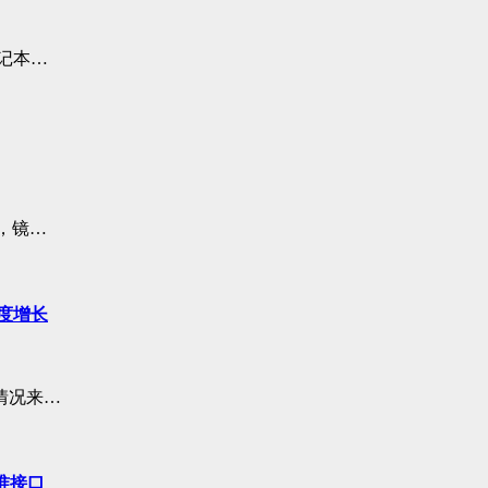
记本…
，镜…
幅度增长
情况来…
准接口