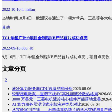
2022-10-10
li, hailan
当地时间10月4日，欧洲议会通过了一项对苹果、三星等各大
其他
TCL华星广州t9项目全制程NB产品首片成功点亮
2022-09-18
808, ab
9月16日，TCL华星全制程NB产品首片成功点亮，项目点亮仪
文章分页
1
2
液冷算力服务器CDU设备结构分析
2026-08-06
锐盟压电微泵，重塑平板/PC高性能液冷散热格局
2026-08
3000 万美元！三菱电机液冷核心组件产能落地北美
2026-
AI 算力服务器浸没式冷却液种类及对比
2026-08-04
从实验室到产线——石墨烯导热垫片的学术突破与量产验