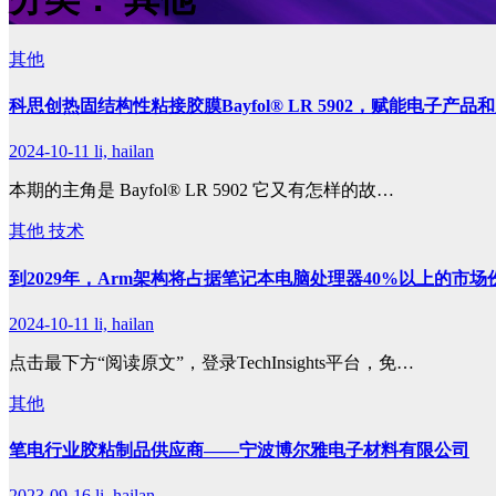
其他
科思创热固结构性粘接胶膜Bayfol® LR 5902，赋能电子产品
2024-10-11
li, hailan
本期的主角是 Bayfol® LR 5902 它又有怎样的故…
其他
技术
到2029年，Arm架构将占据笔记本电脑处理器40%以上的市场
2024-10-11
li, hailan
点击最下方“阅读原文”，登录TechInsights平台，免…
其他
笔电行业胶粘制品供应商——宁波博尔雅电子材料有限公司
2023-09-16
li, hailan