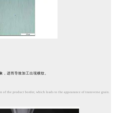
象，进而导致加工出现横纹。
n of the product border, which leads to the appearance of transverse grain.