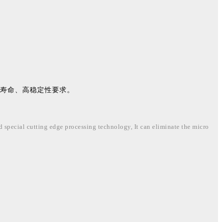
寿命
、高稳定性要求。
d special cutting edge processing technology, It can eliminate the micro