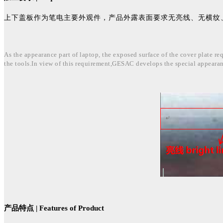
上下盖板作为笔电主要外观件，产品外露表面要求无亮线、无横纹
As the appearance part of laptop, the exposed surface of the cover plate re
the tools.In view of this requirement,GESAC develops the special appearan
产品特点 | Features of Product