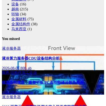
设备
(16)
越南
(215)
转轴
(34)
金属材料
(75)
金属结构件
(38)
马来西亚
(1)
You missed
液冷服务器
液冷算力服务器CDU设备结构分析
2026-08-06
808, ab
散热
结构件加工企业
锐盟压电微泵，重塑平板/PC高性能液冷散热格局
2026-08-05
li, hailan
液冷服务器