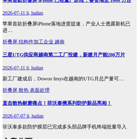
苹果首款折叠屏 iPhone 已在量产阶段，备货增至 1000 万台
2026-07-11
li, hailan
苹果首款折叠屏iPhone落地进度提速，产业人士透露新机已
进…
折叠屏
结构件加工企业
越南
三星UTG供应商越南第二工厂投建，新建月产能200万片
2026-07-11
li, hailan
新工厂建成后，Dowoo Insys在越南的UTG月总产量可…
折叠屏
散热
表面处理
直击散热耐磨痛点！菲沃泰携系列防护新品亮相！
2026-07-07
li, hailan
菲沃泰多款防护膜层已完成多头部品牌手机终端批量导入