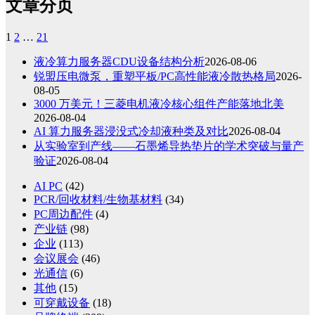
文章分页
1
2
…
21
液冷算力服务器CDU设备结构分析
2026-08-06
锐盟压电微泵，重塑平板/PC高性能液冷散热格局
2026-
08-05
3000 万美元！三菱电机液冷核心组件产能落地北美
2026-08-04
AI 算力服务器浸没式冷却液种类及对比
2026-08-04
从实验室到产线——石墨烯导热垫片的学术突破与量产
验证
2026-08-04
AI PC
(42)
PCR/回收材料/生物基材料
(34)
PC周边配件
(4)
产业链
(98)
企业
(113)
会议展会
(46)
光通信
(6)
其他
(15)
可穿戴设备
(18)