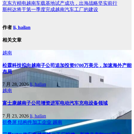
京东方精电越南车载基地试产成功，出海战略坚实前行
斯柯达将于第一季度完成越南汽车工厂的建设
作者
li, hailan
相关文章
越南
松霖科技拟向越南子公司追加投资9700万美元，加速海外产能
布局
7 月 28, 2026
li, hailan
越南
富士康越南子公司增资进军电动汽车充电设备领域
7 月 23, 2026
li, hailan
折叠屏
结构件加工企业
越南