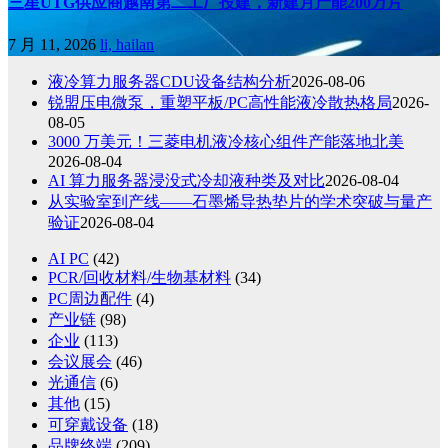
三星UTG供应商越南第二工厂投建，新建月产能200万片
7 月 11, 2026
li, hailan
液冷算力服务器CDU设备结构分析
2026-08-06
锐盟压电微泵，重塑平板/PC高性能液冷散热格局
2026-
08-05
3000 万美元！三菱电机液冷核心组件产能落地北美
2026-08-04
AI 算力服务器浸没式冷却液种类及对比
2026-08-04
从实验室到产线——石墨烯导热垫片的学术突破与量产
验证
2026-08-04
AI PC
(42)
PCR/回收材料/生物基材料
(34)
PC周边配件
(4)
产业链
(98)
企业
(113)
会议展会
(46)
光通信
(6)
其他
(15)
可穿戴设备
(18)
品牌终端
(209)