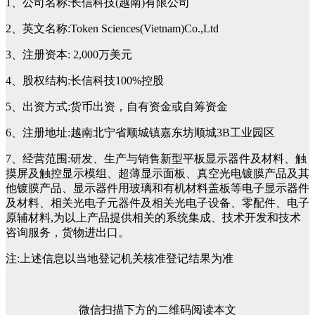
1
、公司名称
:
长信科技
(
越南
)
有限公司
2
、英文名称
:Token Sciences(Vietnam)Co.,Ltd
3
、注册资本
: 2,000
万美元
4
、股权结构
:
长信科技
100%
控股
5
、出资方式
:
货币出资，自有资金或自筹资金
6
、注册地址
:
越南北宁省顺城镇嘉东坊顺城
3B
工业园区
7
、经营范围
:
研发、生产与销售新型平板显示器件及材料、触
摸屏及触控显示模组、超薄显示面板、真空光电镀膜产品及其
他镀膜产品、显示器件用玻璃和有机材料盖板等电子显示器件
及材料、相关光电子元器件及相关光电子设备、零配件、电子
原辅材料
,
为以上产品提供相关的系统集成、技术开发和技术
咨询服务，货物进出口。
注
:
上述信息以当地登记机关核准登记结果为准
微信扫描下方的二维码阅读本文