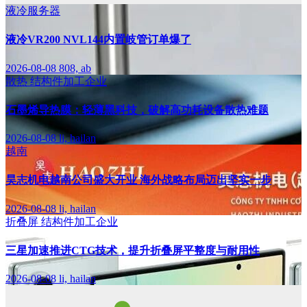
液冷服务器
液冷VR200 NVL144内置岐管订单爆了
2026-08-08
808, ab
散热
结构件加工企业
石墨烯导热膜：轻薄黑科技，破解高功耗设备散热难题
2026-08-08
li, hailan
越南
昊志机电越南公司盛大开业 海外战略布局迈出坚实一步
2026-08-08
li, hailan
折叠屏
结构件加工企业
三星加速推进CTG技术，提升折叠屏平整度与耐用性
2026-08-08
li, hailan