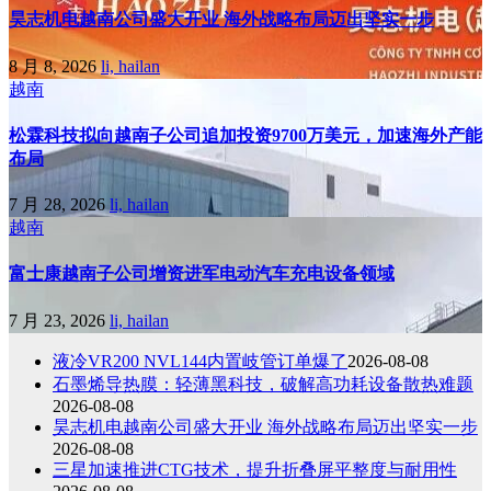
昊志机电越南公司盛大开业 海外战略布局迈出坚实一步
8 月 8, 2026
li, hailan
越南
松霖科技拟向越南子公司追加投资9700万美元，加速海外产能
布局
7 月 28, 2026
li, hailan
越南
富士康越南子公司增资进军电动汽车充电设备领域
7 月 23, 2026
li, hailan
液冷VR200 NVL144内置岐管订单爆了
2026-08-08
石墨烯导热膜：轻薄黑科技，破解高功耗设备散热难题
2026-08-08
昊志机电越南公司盛大开业 海外战略布局迈出坚实一步
2026-08-08
三星加速推进CTG技术，提升折叠屏平整度与耐用性