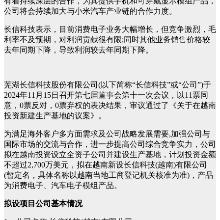
有着持续深层的合作，为其提供手机和可穿戴显示模组产品，
公司将会持续加大与小米汽车产业链的合作力度。
长信科技表示，目前消费电子业务大幅增长，但竞争激烈，毛
利率不及预期，对利润贡献很有限
;
同时其他业务销售价格较
去年同期下降，导致利润较去年同期下降。
芜湖长信科技股份有限公司
(
以下简称
“
长信科技
”
或
“
公司
”)
于
2024
年
11
月
15
日召开第七届董事会第十一次会议，以
11
票同
意，
0
票反对，
0
票弃权的表决结果，审议通过了《关于在越南
投资新建生产基地的议案》。
为满足海外客户多方面需求及公司战略发展需要
,
加强公司与
国际市场的交流与合作，进一步提高公司综合竞争实力，公司
拟在越南投资设立全资子公司并建设生产基地，计划投资金额
不超过
2,700
万美元，拟在越南新设长信科技
(
越南
)
有限公司
(
暂定名，具体名称以越南当地工商登记机关核准为准
)
，产品
为消费电子、汽车电子模组产品。
拟设项目公司基本情况