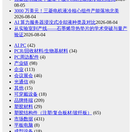
08-05
3000 万美元！三菱电机液冷核心组件产能落地北美
2026-08-04
AI 算力服务器浸没式冷却液种类及对比
2026-08-04
从实验室到产线——石墨烯导热垫片的学术突破与量产
验证
2026-08-04
AI PC
(42)
PCR/回收材料/生物基材料
(34)
PC周边配件
(4)
产业链
(98)
企业
(113)
会议展会
(46)
光通信
(6)
其他
(15)
可穿戴设备
(18)
品牌终端
(209)
塑胶材料
(29)
塑胶结构件（注塑/复合板材/玻纤板）
(65)
市场数据
(431)
平板电脑
(8)
成型设备
(18)