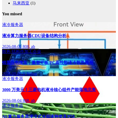
马来西亚
(1)
You missed
液冷服务器
液冷算力服务器CDU设备结构分析
2026-08-06
808, ab
散热
结构件加工企业
锐盟压电微泵，重塑平板/PC高性能液冷散热格局
2026-08-05
li, hailan
液冷服务器
3000 万美元！三菱电机液冷核心组件产能落地北美
2026-08-04
808, ab
液冷服务器
AI 算力服务器浸没式冷却液种类及对比