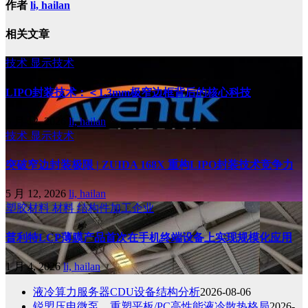
作者
li, hailan
相关文章
技术
显示技术
LIPO封装技术：＜1.3mm极窄边框背后的核心科技
5 月 12, 2026
li, hailan
技术
显示技术
突破窄边封装极限 | ZUIDA 168X 重构LIPO封装技术竞争力
5 月 12, 2026
li, hailan
塑胶材料
材料
结构件加工企业
普利特LCP薄膜产品首次在手机终端设备上实现规模化应用
1 月 4, 2026
li, hailan
液冷算力服务器CDU设备结构分析
2026-08-06
锐盟压电微泵，重塑平板/PC高性能液冷散热格局
2026-