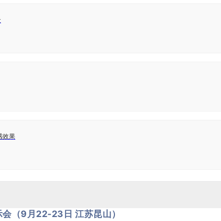
金
感效果
示会
（9月22-23日 江苏昆山）