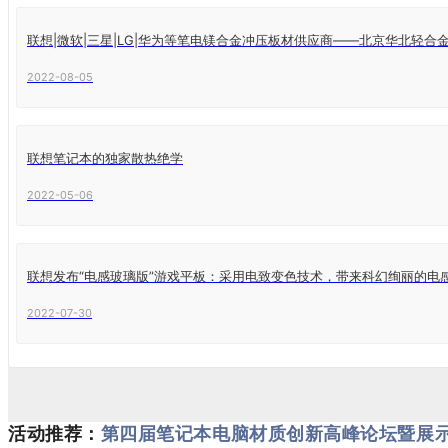
联想|微软|三星|LG|华为等笔电镁合金冲压板材供应商——北京华北轻合
2022-08-05
联想笔记本的独家散热绝学
2022-05-06
联想发布“电感玻璃版”游戏平板：采用电致变色技术，带来科幻绚丽的电
2022-07-30
活动推荐：
第四届笔记本电脑材质创新高峰论坛
暨展