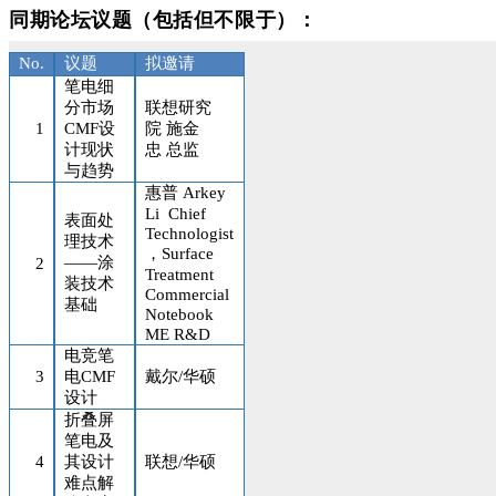
同期论坛议题（包括但不限于）：
No.
议题
拟邀请
笔电细
分市场
联想研究
1
CMF设
院
施金
计现状
忠
总监
与趋势
惠普
Arkey
Li
Chief
表面处
Technologist
理技术
，Surface
——涂
2
Treatment
装技术
Commercial
基础
Notebook
ME R&D
电竞笔
3
电CMF
戴尔/华硕
设计
折叠屏
笔电及
4
其设计
联想/华硕
难点解