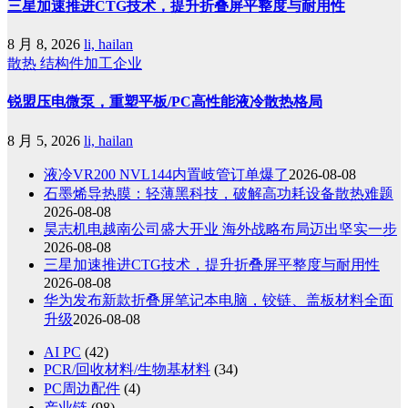
三星加速推进CTG技术，提升折叠屏平整度与耐用性
8 月 8, 2026
li, hailan
散热
结构件加工企业
锐盟压电微泵，重塑平板/PC高性能液冷散热格局
8 月 5, 2026
li, hailan
液冷VR200 NVL144内置岐管订单爆了
2026-08-08
石墨烯导热膜：轻薄黑科技，破解高功耗设备散热难题
2026-08-08
昊志机电越南公司盛大开业 海外战略布局迈出坚实一步
2026-08-08
三星加速推进CTG技术，提升折叠屏平整度与耐用性
2026-08-08
华为发布新款折叠屏笔记本电脑，铰链、盖板材料全面
升级
2026-08-08
AI PC
(42)
PCR/回收材料/生物基材料
(34)
PC周边配件
(4)
产业链
(98)