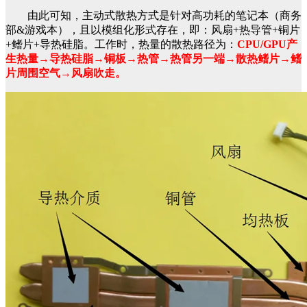
由此可知，主动式散热方式是针对高功耗的笔记本（商务
部&游戏本），且以模组化形式存在，即：风扇+热导管+铜片
+鳍片+导热硅脂。工作时，热量的散热路径为：
CPU/GPU产
生热量→导热硅脂→铜板→热管→热管另一端→散热鳍片→鳍
片周围空气→风扇吹走。