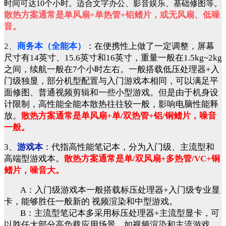
时间可达10个小时。适合文字办公、影音娱乐、基础修图等。
散热方案通常是单风扇+单热管+铝鳍片，或无风扇、低噪
音。
2、
商务本（全能本）
：
在便携性上做了一定调整，屏幕
尺寸有14英寸、15.6英寸和16英寸，重量一般在1.5kg~2kg
之间，续航一般在7个小时左右。一般搭载低压处理器+入
门级独显，部分机型配置与入门游戏本相同，可以满足平
面修图、普通视频剪辑和一些小型游戏。但是由于机身设
计限制，高性能全能本散热往往较一般，影响电脑性能释
放。
散热方案通常是单风扇+单/双热管+铝/铜鳍片，噪音
一般。
3、
游戏本
：代指高性能笔记本，分为入门级、主流型和
高端型游戏本。
散热方案通常是单/双风扇+多热管/VC+铜
鳍片，噪音大。
A：入门级游戏本一般搭载标压处理器+入门级专业显
卡，能够胜任一般新的 视频渲染和中型游戏。
B：主流型笔记本多采用标压处理器+主流型显卡，可
以胜任大部分高负载应用场景，如视频渲染和主流游戏。