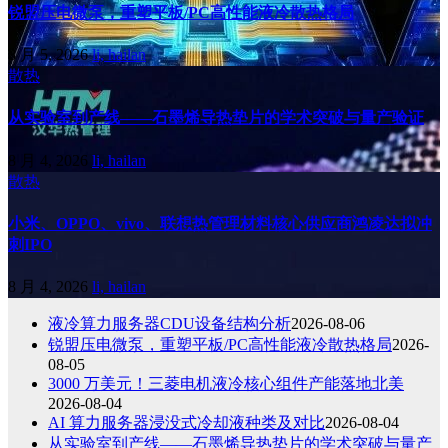
锐盟压电微泵，重塑平板/PC高性能液冷散热格局
8 月 5, 2026
li, hailan
散热
从实验室到产线——石墨烯导热垫片的学术突破与量产验证
8 月 4, 2026
li, hailan
散热
小米、OPPO、vivo、联想热管理材料核心供应商鸿凌达拟冲
刺IPO
8 月 4, 2026
li, hailan
液冷算力服务器CDU设备结构分析
2026-08-06
锐盟压电微泵，重塑平板/PC高性能液冷散热格局
2026-
08-05
3000 万美元！三菱电机液冷核心组件产能落地北美
2026-08-04
AI 算力服务器浸没式冷却液种类及对比
2026-08-04
从实验室到产线——石墨烯导热垫片的学术突破与量产