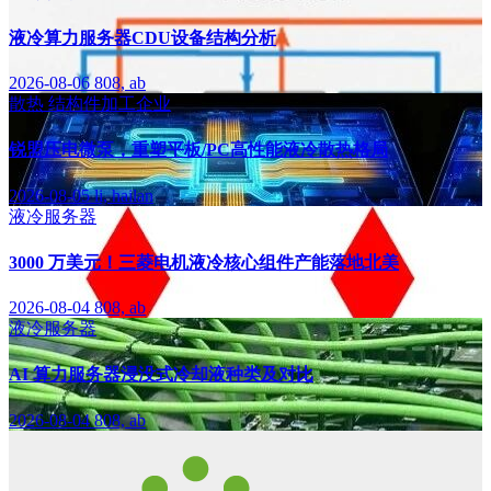
液冷算力服务器CDU设备结构分析
2026-08-06
808, ab
散热
结构件加工企业
锐盟压电微泵，重塑平板/PC高性能液冷散热格局
2026-08-05
li, hailan
液冷服务器
3000 万美元！三菱电机液冷核心组件产能落地北美
2026-08-04
808, ab
液冷服务器
AI 算力服务器浸没式冷却液种类及对比
2026-08-04
808, ab