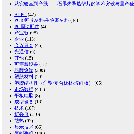
从实验室到产线——石墨烯导热垫片的学术突破与量产验
AI PC
(42)
PCR/回收材料/生物基材料
(34)
PC周边配件
(4)
产业链
(98)
企业
(113)
会议展会
(46)
光通信
(6)
其他
(15)
可穿戴设备
(18)
品牌终端
(209)
塑胶材料
(29)
塑胶结构件（注塑/复合板材/玻纤板）
(65)
市场数据
(431)
平板电脑
(8)
成型设备
(18)
技术
(187)
折叠屏
(210)
散热
(93)
显示技术
(66)
智能手机
(146)