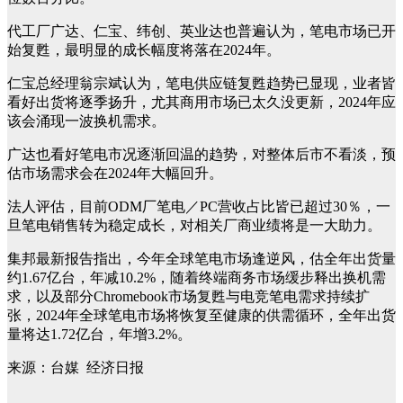
代工厂广达、仁宝、纬创、英业达也普遍认为，笔电市场已开
始复甦，最明显的成长幅度将落在2024年。
仁宝总经理翁宗斌认为，笔电供应链复甦趋势已显现，业者皆
看好出货将逐季扬升，尤其商用市场已太久没更新，2024年应
该会涌现一波换机需求。
广达也看好笔电市况逐渐回温的趋势，对整体后市不看淡，预
估市场需求会在2024年大幅回升。
法人评估，目前ODM厂笔电／PC营收占比皆已超过30％，一
旦笔电销售转为稳定成长，对相关厂商业绩将是一大助力。
集邦最新报告指出，今年全球笔电市场逢逆风，估全年出货量
约1.67亿台，年减10.2%，随着终端商务市场缓步释出换机需
求，以及部分Chromebook市场复甦与电竞笔电需求持续扩
张，2024年全球笔电市场将恢复至健康的供需循环，全年出货
量将达1.72亿台，年增3.2%。
来源：台媒 经济日报