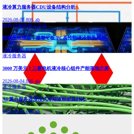
液冷算力服务器CDU设备结构分析
2026-08-06
808, ab
散热
结构件加工企业
锐盟压电微泵，重塑平板/PC高性能液冷散热格局
2026-08-05
li, hailan
液冷服务器
3000 万美元！三菱电机液冷核心组件产能落地北美
2026-08-04
808, ab
液冷服务器
AI 算力服务器浸没式冷却液种类及对比
2026-08-04
808, ab