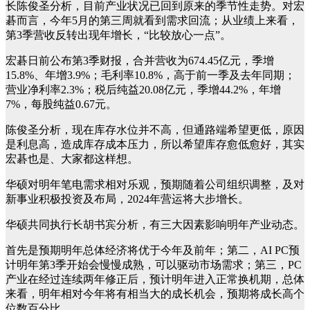
长陈俊圣分析，目前产业状况已回到原来的季节性走势。对宏
碁而言，今年5月的第三周就看到需求回流；从业绩上来看，
第3季营收反转出现年增长，“比较放心一点”。
宏碁日前公布第3季财报，合并营收为674.45亿元，季增
15.8%、年增3.9%；毛利率10.8%，高于前一季及去年同期；
营业净利率2.3%；税后纯益20.08亿元，季增44.2%，年增
7%，每股纯益0.67元。
陈俊圣分析，现在库存水位并不高，但通路端希望更低，原因
是利息高，造成库存成本压力，所以希望库存愈低愈好，其实
宏碁也是、大家都这样想。
华硕对明年笔电需求相对乐观，预期随着公司组织调整，及对
新事业积极投资及布局，2024年营运将大步增长。
华硕共同执行长胡书宾分析，有三大因素影响明年产业动态。
首先是预期明年总体经济将优于今年及前年；第二，AI PC预
计明年第3季开始会慢慢成熟，可以驱动市场需求；第三，PC
产业在经过连续两年修正后，预计明年进入正常换机期，总体
来看，明年相对今年将有相当大的成长机会，预期将成长高个
位数百分比。