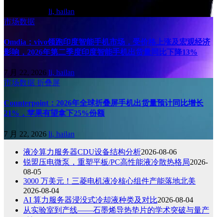
7 月 31, 2026
li, hailan
市场数据
Omdia：vivo领跑印度智能手机市场，受价格上涨及宏观经济
影响，2026年第二季度印度智能手机出货量同比下降13%
7 月 22, 2026
li, hailan
市场数据
折叠屏
Counterpoint：2026年全球折叠屏手机出货量预计同比增长
21%，苹果有望拿下25%份额
7 月 22, 2026
li, hailan
液冷算力服务器CDU设备结构分析
2026-08-06
锐盟压电微泵，重塑平板/PC高性能液冷散热格局
2026-
08-05
3000 万美元！三菱电机液冷核心组件产能落地北美
2026-08-04
AI 算力服务器浸没式冷却液种类及对比
2026-08-04
从实验室到产线——石墨烯导热垫片的学术突破与量产