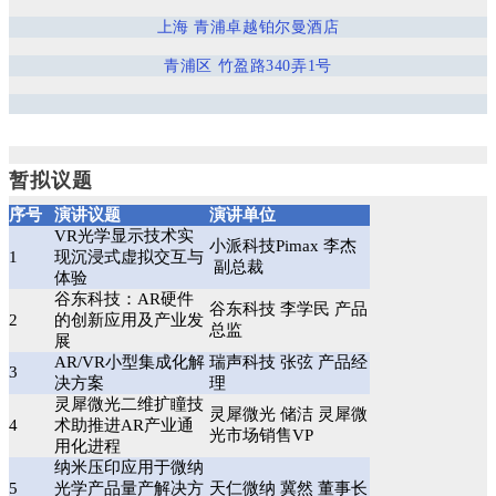
上海 青浦卓越铂尔曼酒店
青浦区 竹盈路340弄1号
暂拟议题
序号
演讲议题
演讲单位
VR光学显示技术实
小派科技Pimax 李杰
1
现沉浸式虚拟交互与
副总裁
体验
谷东科技：AR硬件
谷东科技 李学民 产品
2
的创新应用及产业发
总监
展
AR/VR小型集成化解
瑞声科技 张弦 产品经
3
决方案
理
灵犀微光二维扩瞳技
灵犀微光 储洁 灵犀微
4
术助推进AR产业通
光市场销售VP
用化进程
纳米压印应用于微纳
5
光学产品量产解决方
天仁微纳 冀然 董事长