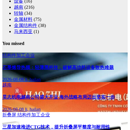
设备
(16)
越南
(216)
转轴
(34)
金属材料
(75)
金属结构件
(38)
马来西亚
(1)
You missed
结构件加工企业
石墨烯导热膜：轻薄黑科技，破解高功耗设备散热难题
2026-08-08
li, hailan
越南
昊志机电越南公司盛大开业 海外战略布局迈出坚实一步
2026-08-08
li, hailan
折叠屏
结构件加工企业
三星加速推进CTG技术，提升折叠屏平整度与耐用性