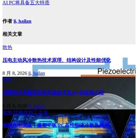
AI PC将具备五大特质
作者
li, hailan
相关文章
散热
压电主动风冷散热技术原理、结构设计及性能优化
8 月 8, 2026
li, hailan
散热
消费电子用微型压电风扇技术及10+供应商介绍
8 月 8, 2026
li, hailan
散热
结构件加工企业
锐盟压电微泵，重塑平板/PC高性能液冷散热格局