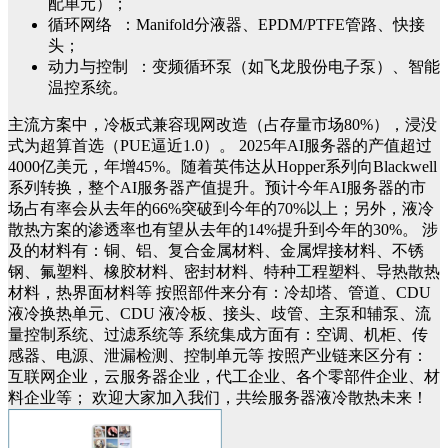
配单元）；
循环网络 ：Manifold分液器、EPDM/PTFE管路、快接
头；
动力与控制 ：变频循环泵（如飞龙股份电子泵）、智能
温控系统。
主流方案中，冷板式兼容现网改造（占存量市场80%），浸没
式为超算首选（PUE逼近1.0）。
2025年AI服务器的产值超过
4000亿美元，年增45%。随着英伟达从Hopper系列向Blackwell
系列转换，整个AI服务器产值提升。预计今年AI服务器的市
场占有率会从去年的66%突破到今年的70%以上；另外，液冷
散热方案的渗透率也有望从去年的14%提升到今年的30%。
涉
及的材料有：铜、铝、复合金属材料、金属焊接材料、不锈
钢、氟塑料、橡胶材料、密封材料、特种工程塑料、导热散热
材料，热界面材料等
按照部件来分有：冷却塔、管道、
CDU
液冷换热单元
、
CDU 液冷
板、接头、歧管、主泵和辅泵、流
量控制系统、过滤系统等
系统集成方面有：空调、机柜、传
感器、电源、泄漏检测、控制单元等
按照产业链来区分有：
互联网企业，云服务器企业，代工企业、各个零部件企业、材
料企业等；
欢迎大家
加入我们，共绘
服务器
液冷
散热
未来！