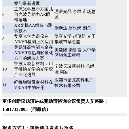
案与最新进展
主流光学显示方案几
理湃光晶 余群 市场总
6
何光波导助力AR眼
监
镜落地
XR光机AA组装与测
7
康泰达 赵永岗 副总
试技术
复享光学光谱仪在
复享光学 赵茂雄 光子
8
AR/VR检测上的应用
集成市场总监
美题隆高性能合金在
美题隆 柴鲁霞 大中华
9
AR/VR散热与轻量化
区销售工程师
方向的解决方案
宁波天璇新材料：用
宁波天璇新材料 总经
10
于微纳光学的光学胶
理 周宓
产业化进展
东莞市聚龙高科电子
纤维增强复合材料在
11
技术有限公司
VR/AR中的应用
更多创新议题演讲或赞助请咨询会议负责人艾路路：
15817337805（同微信）
报名方式1：加微信并发名片报名