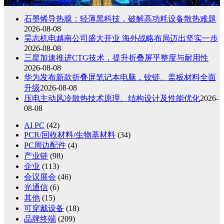
8 月 5, 2026
li, hailan
石墨烯导热膜：轻薄黑科技，破解高功耗设备散热难题
2026-08-08
昊志机电越南公司盛大开业 海外战略布局迈出坚实一步
2026-08-08
三星加速推进CTG技术，提升折叠屏平整度与耐用性
2026-08-08
华为发布新款折叠屏笔记本电脑，铰链、盖板材料全面
升级
2026-08-08
压电主动风冷散热技术原理、结构设计及性能优化
2026-
08-08
AI PC
(42)
PCR/回收材料/生物基材料
(34)
PC周边配件
(4)
产业链
(98)
企业
(113)
会议展会
(46)
光通信
(6)
其他
(15)
可穿戴设备
(18)
品牌终端
(209)