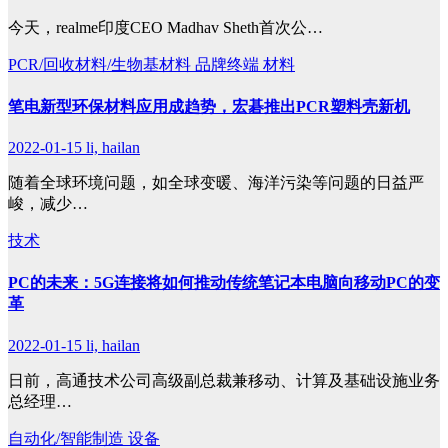
今天，realme印度CEO Madhav Sheth首次公…
PCR/回收材料/生物基材料
品牌终端
材料
笔电新型环保材料应用成趋势，宏碁推出PCR塑料壳新机
2022-01-15
li, hailan
随着全球环境问题，如全球变暖、海洋污染等问题的日益严
峻，减少…
技术
PC的未来：5G连接将如何推动传统笔记本电脑向移动PC的变
革
2022-01-15
li, hailan
日前，高通技术公司高级副总裁兼移动、计算及基础设施业务
总经理…
自动化/智能制造
设备