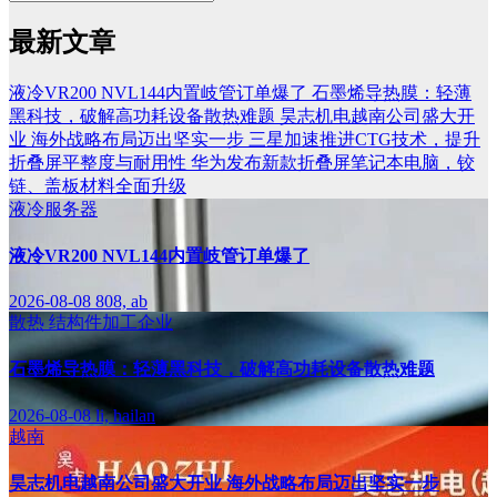
最新文章
液冷VR200 NVL144内置岐管订单爆了
石墨烯导热膜：轻薄
黑科技，破解高功耗设备散热难题
昊志机电越南公司盛大开
业 海外战略布局迈出坚实一步
三星加速推进CTG技术，提升
折叠屏平整度与耐用性
华为发布新款折叠屏笔记本电脑，铰
链、盖板材料全面升级
液冷服务器
液冷VR200 NVL144内置岐管订单爆了
2026-08-08
808, ab
散热
结构件加工企业
石墨烯导热膜：轻薄黑科技，破解高功耗设备散热难题
2026-08-08
li, hailan
越南
昊志机电越南公司盛大开业 海外战略布局迈出坚实一步