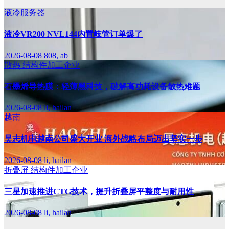
液冷服务器
液冷VR200 NVL144内置岐管订单爆了
2026-08-08
808, ab
散热
结构件加工企业
石墨烯导热膜：轻薄黑科技，破解高功耗设备散热难题
2026-08-08
li, hailan
越南
昊志机电越南公司盛大开业 海外战略布局迈出坚实一步
2026-08-08
li, hailan
折叠屏
结构件加工企业
三星加速推进CTG技术，提升折叠屏平整度与耐用性
2026-08-08
li, hailan