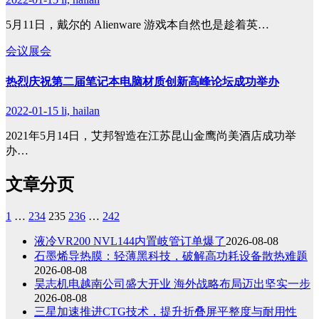
5月11日，戴尔的 Alienware 游戏本自然也是趁着英…
会议展会
热烈庆祝第二届笔记本电脑材质创新高峰论坛成功举办
2022-01-15
li, hailan
2021年5月14日，艾邦智造在江苏昆山金鹰尚美酒店成功举
办…
文章分页
1
…
234
235
236
…
242
液冷VR200 NVL144内置岐管订单爆了
2026-08-08
石墨烯导热膜：轻薄黑科技，破解高功耗设备散热难题
2026-08-08
昊志机电越南公司盛大开业 海外战略布局迈出坚实一步
2026-08-08
三星加速推进CTG技术，提升折叠屏平整度与耐用性