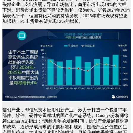
头部企业IT支出疲弱，导致市场低迷，商用市场出现19%的大幅
下滑。消费市场出货量下降较为温和，仅为8%。尽管2024年PC市
场表现平平，但国有化采购的持续发展，2025年市场表现有望更
加强劲，PC出货量有望实现12%的增长。
信创产业，即信息技术应用创新产业，致力于打造一个包含IT零
部件、软件、硬件等重领域的国产化生态系统。Canalys分析师徐
颖(Emma Xu)指出：“历经几年的发展时间，信创产业发展相对更
加成熟，逐步形成清晰的采购标准和规则，围绕产业价值链的生
态更加稳健，尤其在芯片和软件领域。目前信创的采购逐步向下