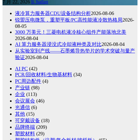
7 月 22, 2026
li, hailan
液冷算力服务器CDU设备结构分析
2026-08-06
锐盟压电微泵，重塑平板/PC高性能液冷散热格局
2026-
08-05
3000 万美元！三菱电机液冷核心组件产能落地北美
2026-08-04
AI 算力服务器浸没式冷却液种类及对比
2026-08-04
从实验室到产线——石墨烯导热垫片的学术突破与量产
验证
2026-08-04
AI PC
(42)
PCR/回收材料/生物基材料
(34)
PC周边配件
(4)
产业链
(98)
企业
(113)
会议展会
(46)
光通信
(6)
其他
(15)
可穿戴设备
(18)
品牌终端
(209)
塑胶材料
(29)