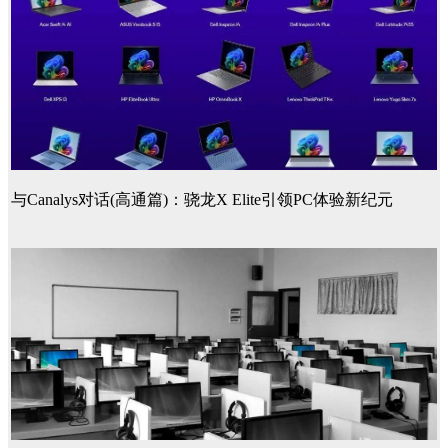
与Canalys对话(高通篇)：骁龙X Elite引领PC体验新纪元