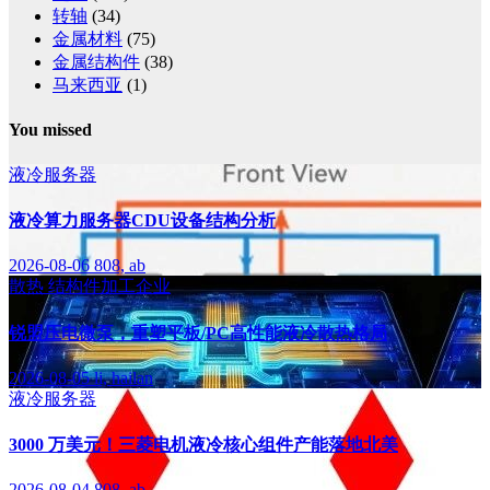
转轴
(34)
金属材料
(75)
金属结构件
(38)
马来西亚
(1)
You missed
液冷服务器
液冷算力服务器CDU设备结构分析
2026-08-06
808, ab
散热
结构件加工企业
锐盟压电微泵，重塑平板/PC高性能液冷散热格局
2026-08-05
li, hailan
液冷服务器
3000 万美元！三菱电机液冷核心组件产能落地北美
2026-08-04
808, ab