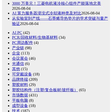
3000 万美元！三菱电机液冷核心组件产能落地北美
2026-08-04
AI 算力服务器浸没式冷却液种类及对比
2026-08-04
从实验室到产线——石墨烯导热垫片的学术突破与量产
验证
2026-08-04
AI PC
(42)
PCR/回收材料/生物基材料
(34)
PC周边配件
(4)
产业链
(98)
企业
(113)
会议展会
(46)
光通信
(6)
其他
(15)
可穿戴设备
(18)
品牌终端
(209)
塑胶材料
(29)
塑胶结构件（注塑/复合板材/玻纤板）
(65)
市场数据
(431)
平板电脑
(8)
成型设备
(18)
技术
(187)