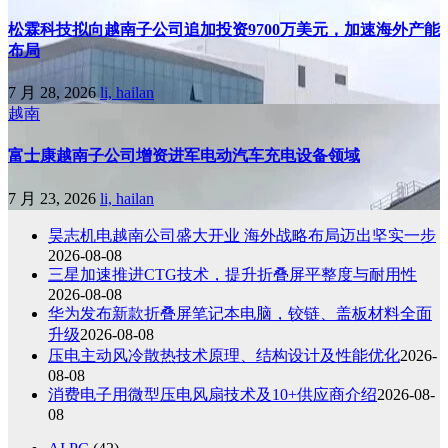
松霖科技拟向越南子公司追加投资9700万美元，加速海外产能
布局
7 月 28, 2026
li, hailan
越南
富士康越南子公司增资进军电动汽车充电设备领域
7 月 23, 2026
li, hailan
昊志机电越南公司盛大开业 海外战略布局迈出坚实一步
2026-08-08
三星加速推进CTG技术，提升折叠屏平整度与耐用性
2026-08-08
华为发布新款折叠屏笔记本电脑，铰链、盖板材料全面
升级
2026-08-08
压电主动风冷散热技术原理、结构设计及性能优化
2026-
08-08
消费电子用微型压电风扇技术及10+供应商介绍
2026-08-
08