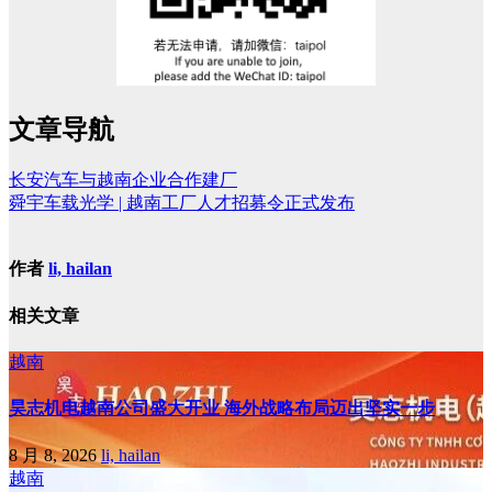
文章导航
长安汽车与越南企业合作建厂
舜宇车载光学 | 越南工厂人才招募令正式发布
作者
li, hailan
相关文章
越南
昊志机电越南公司盛大开业 海外战略布局迈出坚实一步
8 月 8, 2026
li, hailan
越南