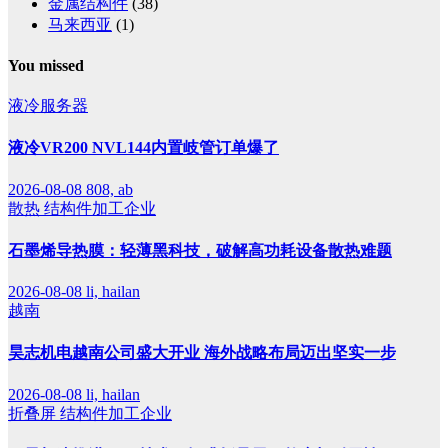
金属结构件
(38)
马来西亚
(1)
You missed
液冷服务器
液冷VR200 NVL144内置岐管订单爆了
2026-08-08
808, ab
散热
结构件加工企业
石墨烯导热膜：轻薄黑科技，破解高功耗设备散热难题
2026-08-08
li, hailan
越南
昊志机电越南公司盛大开业 海外战略布局迈出坚实一步
2026-08-08
li, hailan
折叠屏
结构件加工企业