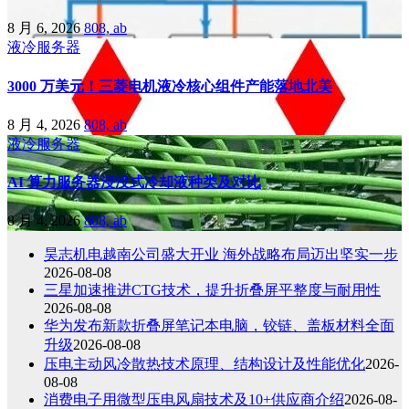
8 月 6, 2026
808, ab
液冷服务器
3000 万美元！三菱电机液冷核心组件产能落地北美
8 月 4, 2026
808, ab
液冷服务器
AI 算力服务器浸没式冷却液种类及对比
8 月 4, 2026
808, ab
昊志机电越南公司盛大开业 海外战略布局迈出坚实一步
2026-08-08
三星加速推进CTG技术，提升折叠屏平整度与耐用性
2026-08-08
华为发布新款折叠屏笔记本电脑，铰链、盖板材料全面
升级
2026-08-08
压电主动风冷散热技术原理、结构设计及性能优化
2026-
08-08
消费电子用微型压电风扇技术及10+供应商介绍
2026-08-