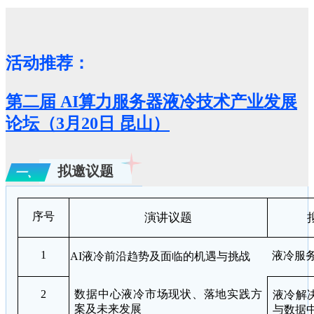
活动推荐：
第二届 AI算力服务器液冷技术产业发展
论坛（3月20日 昆山）
拟邀议题
一、
序号
演讲议题
1
液冷服
AI
液冷前沿趋势及面临的机遇与挑战
2
数据中心液冷市场现状、落地实践方
液冷解
案及未来发展
与数据