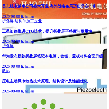
昊志机电越南公司盛大开业 海外战略布局迈出坚实一步
2026-08-08
li, hailan
折叠屏
结构件加工企业
三星加速推进CTG技术，提升折叠屏平整度与耐用性
2026-08-08
li, hailan
折叠屏
华为发布新款折叠屏笔记本电脑，铰链、盖板材料全面升级
2026-08-08
li, hailan
散热
压电主动风冷散热技术原理、结构设计及性能优化
2026-08-08
li, hailan