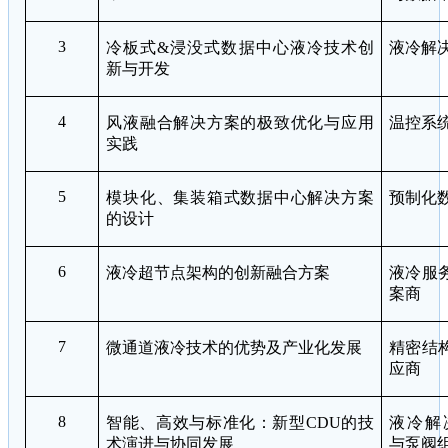
3
冷板式
&
浸没式数据中心液冷技术创
液冷解
新与开发
4
风液融合解决方案的极致优化与应用
温控系
实践
5
模块化、集装箱式数据中心解决方案
预制化
的设计
6
液冷超节点架构的创新融合方案
液冷服
案商
7
微通道液冷技术的优势及产业化发展
精密结
应商
8
智能、高效与标准化：新型
CDU
的技
液冷解
术演进与协同发展
与泵阀