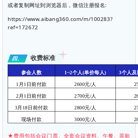
或者复制网址到浏览器后，微信注册报名
:
https://www.aibang360.com/m/100283?
ref=172672
收费标准
四、
参会人数
1~2
个人
(
单价每人
)
3
个人及
1月1
日前付款
2600
元
/
人
2
2月1
日前付款
2700
元
/
人
2
3月18日前付款
2800
元
/
人
2
现场付款
3000
元
/
人
2
★费用包括会议门票、全套会议资料、午餐、茶歇