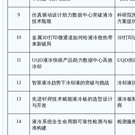
9
仿真驱动设计助力数据中心突破液冷
科研院
技术瓶颈
方案提
10
金属
3D
打印微通道如何给液冷散热带
3D
打印
来新破局
11
UQD
液冷快插产品助力数据中心高效
UQD
供
冷却
12
智算液冷趋势下冷却液的突破与挑战
冷却液
13
先进钎焊技术赋能液冷板的选型设计
液冷板
与开发
商
14
液冷系统全生命周期可靠性检测与标
检测服
准构建