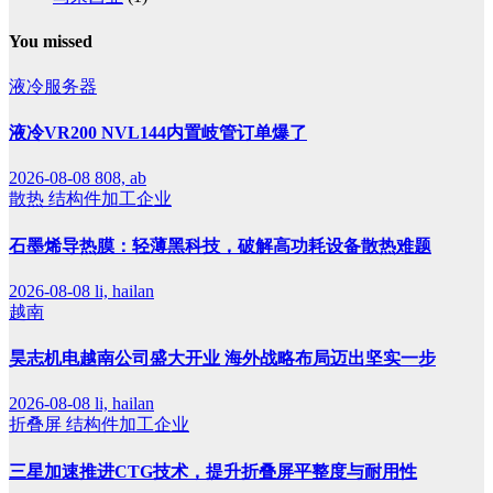
You missed
液冷服务器
液冷VR200 NVL144内置岐管订单爆了
2026-08-08
808, ab
散热
结构件加工企业
石墨烯导热膜：轻薄黑科技，破解高功耗设备散热难题
2026-08-08
li, hailan
越南
昊志机电越南公司盛大开业 海外战略布局迈出坚实一步
2026-08-08
li, hailan
折叠屏
结构件加工企业
三星加速推进CTG技术，提升折叠屏平整度与耐用性