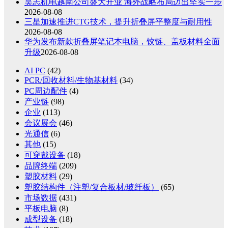
昊志机电越南公司盛大开业 海外战略布局迈出坚实一步
2026-08-08
三星加速推进CTG技术，提升折叠屏平整度与耐用性
2026-08-08
华为发布新款折叠屏笔记本电脑，铰链、盖板材料全面
升级
2026-08-08
AI PC
(42)
PCR/回收材料/生物基材料
(34)
PC周边配件
(4)
产业链
(98)
企业
(113)
会议展会
(46)
光通信
(6)
其他
(15)
可穿戴设备
(18)
品牌终端
(209)
塑胶材料
(29)
塑胶结构件（注塑/复合板材/玻纤板）
(65)
市场数据
(431)
平板电脑
(8)
成型设备
(18)