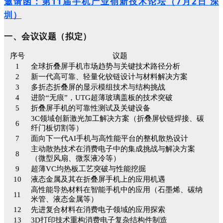
邀请函：第11届手机产业创新技术论坛（7月2日 深
圳）
一、会议议题（拟定）
序号
议题
1
全球折叠屏手机市场趋势与关键技术路径分析
2
新一代高可靠、轻量化铰链设计与材料解决方案
3
多折态折叠屏的显示模组技术与结构挑战
4
进阶“无痕”，UTG超薄玻璃盖板的技术突破
5
折叠屏手机的可靠性测试及关键设备
3C领域创新激光加工解决方案（折叠屏铰链焊接、碳
6
纤门板切割等）
7
面向下一代AI手机与高性能平台的整机散热设计
主动散热技术在消费电子中的集成挑战与解决方案
8
（微型风扇、微泵液冷等）
9
超薄VC均热板工艺突破与性能挖掘
10
液态金属及其在折叠屏手机上的应用机遇
高性能导热材料在智能手机中的应用（石墨烯、碳纳
11
米管、液态金属等）
12
先进复合材料在消费电子领域的应用探索
13
3D打印技术重构消费电子复杂结构件制造