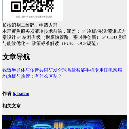
长按识别二维码，申请入群
本群聚焦服务器液冷技术前沿，涵盖：
✅ 冷板/浸没/喷淋式方
案设计
✅ 材料升级（耐腐蚀管路、密封件创新）
✅ CDU运维
与能效优化
✅ 政策标准解读（PUE、OCP规范）
文章导航
锐盟半导体与传音共同研发全球首款智能手机专用压电风扇
均热板与热管：有什么区别？
作者
li, hailan
相关文章
散热
结构件加工企业