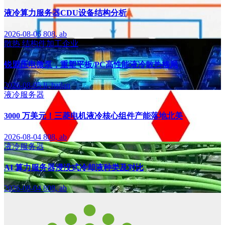
液冷算力服务器CDU设备结构分析
2026-08-06
808, ab
散热
结构件加工企业
锐盟压电微泵，重塑平板/PC高性能液冷散热格局
2026-08-05
li, hailan
液冷服务器
3000 万美元！三菱电机液冷核心组件产能落地北美
2026-08-04
808, ab
液冷服务器
AI 算力服务器浸没式冷却液种类及对比
2026-08-04
808, ab