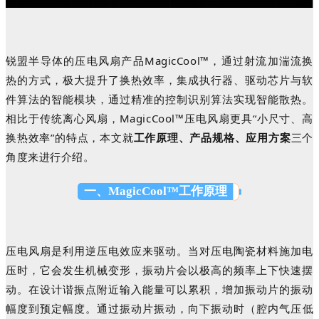
锐盟半导体的压电风扇产品
MagicCool™，通过射流加湍流换
热的方式，极大提升了换热效率，集成执行器、驱动芯片与软
件算法的智能模块，通过精准的控制识别算法实现智能散热。
相比于传统离心风扇，MagicCool™压电风扇更具“小尺寸、高
换热效率”的特点，本文就
工作原理、产品规格、应用方案
三个
角度来进行介绍。
一、MagicCool™工作原理
压电风扇是利用逆压电效应来驱动。当对压电陶瓷材料施加电
压时，它会发生机械变形，振动片会以极高的频率上下快速摆
动。
在设计谐振点附近输入能量可以累积，增加
振
动片的
振
动
幅度到预定幅度。通过
振
动片
振
动，向下
振
动时（腔内气压低