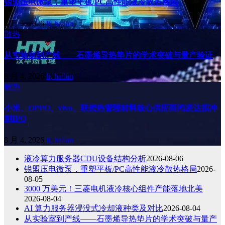
锐盟压电微泵，重塑平板/PC高性能液冷散热格局
8 月 5, 2026
li, hailan
散热
从实验室到产线——石墨烯导热垫片的学术突破与量产验证
8 月 4, 2026
li, hailan
散热
小米、OPPO、vivo、联想热管理材料核心供应商鸿凌达拟冲
刺IPO
8 月 4, 2026
li, hailan
液冷算力服务器CDU设备结构分析
2026-08-06
锐盟压电微泵，重塑平板/PC高性能液冷散热格局
2026-
08-05
3000 万美元！三菱电机液冷核心组件产能落地北美
2026-08-04
AI 算力服务器浸没式冷却液种类及对比
2026-08-04
从实验室到产线——石墨烯导热垫片的学术突破与量产