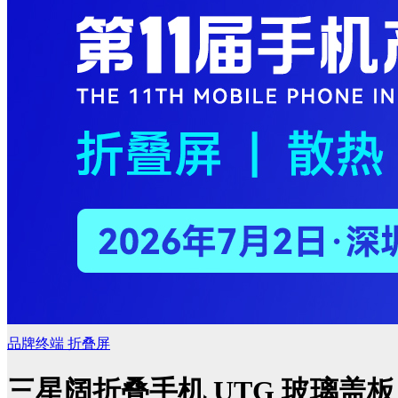
品牌终端
折叠屏
三星阔折叠手机 UTG 玻璃盖