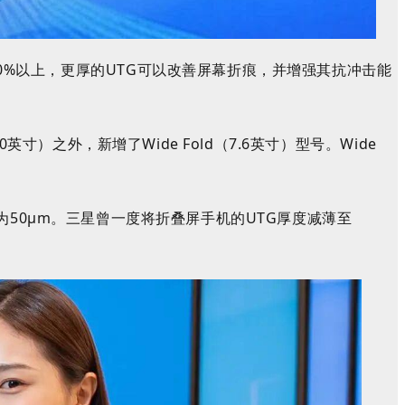
0%以上，更厚的UTG可以改善屏幕折痕，并
增强
其抗冲击能
.0英寸）之外，新增了Wide Fold（7.6英寸）型号。Wide
为50
μm
。三星曾一度将折叠屏手机的UTG厚度减薄至