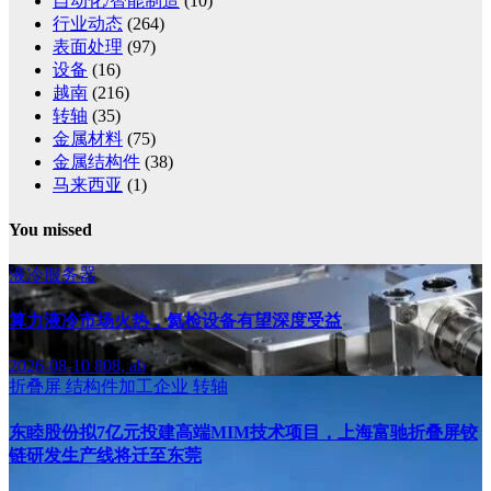
自动化/智能制造
(10)
行业动态
(264)
表面处理
(97)
设备
(16)
越南
(216)
转轴
(35)
金属材料
(75)
金属结构件
(38)
马来西亚
(1)
You missed
液冷服务器
算力液冷市场火热，氦检设备有望深度受益
2026-08-10
808, ab
折叠屏
结构件加工企业
转轴
东睦股份拟7亿元投建高端MIM技术项目，上海富驰折叠屏铰
链研发生产线将迁至东莞