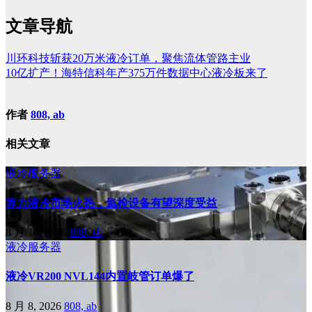
文章导航
川环科技斩获20万米液冷订单，聚焦流体管路主业
10亿扩产！海特信科年产375万件数据中心液冷板来了
作者
808, ab
相关文章
液冷服务器
算力液冷市场火热，氦检设备有望深度受益
8 月 10, 2026
808, ab
液冷服务器
液冷VR200 NVL144内置岐管订单爆了
8 月 8, 2026
808, ab