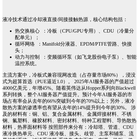
液冷技术通过冷却液直接/间接接触热源，核心结构包括：
热交换核心 ：冷板（CPU/GPU专用）、CDU（冷量分
配单元）；
循环网络 ：Manifold分液器、EPDM/PTFE管路、快接
头；
动力与控制 ：变频循环泵（如飞龙股份电子泵）、智能
温控系统。
主流方案中，冷板式兼容现网改造（占存量市场80%），浸没
式为超算首选（PUE逼近1.0）。
2025年AI服务器的产值超过
4000亿美元，年增45%。随着英伟达从Hopper系列向Blackwell
系列转换，整个AI服务器产值提升。预计今年AI服务器的市
场占有率会从去年的66%突破到今年的70%以上；另外，液冷
散热方案的渗透率也有望从去年的14%提升到今年的30%。
涉
及的材料有：铜、铝、复合金属材料、金属焊接材料、不锈
钢、氟塑料、橡胶材料、密封材料、特种工程塑料、导热散热
材料，热界面材料等
按照部件来分有：冷却塔、管道、
CDU
液冷换热单元
、
CDU 液冷
板、接头、歧管、主泵和辅泵、流