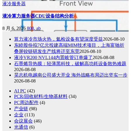
液冷服务器
液冷算力服务器CDU设备结构分析
8 月 6, 2026
808, ab
算力液冷市场火热，氦检设备有望深度受益
2026-08-10
东睦股份拟7亿元投建高端MIM技术项目，上海富驰折
叠屏铰链研发生产线将迁至东莞
2026-08-10
液冷VR200 NVL144内置岐管订单爆了
2026-08-08
石墨烯导热膜：轻薄黑科技，破解高功耗设备散热难题
2026-08-08
昊志机电越南公司盛大开业 海外战略布局迈出坚实一步
2026-08-08
AI PC
(42)
PCR/回收材料/生物基材料
(34)
PC周边配件
(4)
产业链
(98)
企业
(113)
会议展会
(46)
光通信
(6)