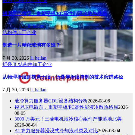
散热
结构件加工企业
锐盟压电微泵，重塑平板/PC高性能液冷散热格局
8 月 5, 2026
li, hailan
结构件加工企业
制造一片精密玻璃有多难？
7 月 30, 2026
li, hailan
折叠屏
结构件加工企业
从物理折痕到视觉无痕：折叠屏折痕控制的技术演进路径
7 月 30, 2026
li, hailan
液冷算力服务器CDU设备结构分析
2026-08-06
锐盟压电微泵，重塑平板/PC高性能液冷散热格局
2026-
08-05
3000 万美元！三菱电机液冷核心组件产能落地北美
2026-08-04
AI 算力服务器浸没式冷却液种类及对比
2026-08-04