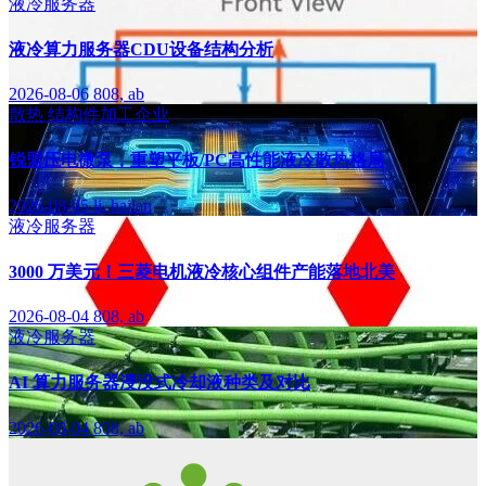
液冷服务器
液冷算力服务器CDU设备结构分析
2026-08-06
808, ab
散热
结构件加工企业
锐盟压电微泵，重塑平板/PC高性能液冷散热格局
2026-08-05
li, hailan
液冷服务器
3000 万美元！三菱电机液冷核心组件产能落地北美
2026-08-04
808, ab
液冷服务器
AI 算力服务器浸没式冷却液种类及对比
2026-08-04
808, ab