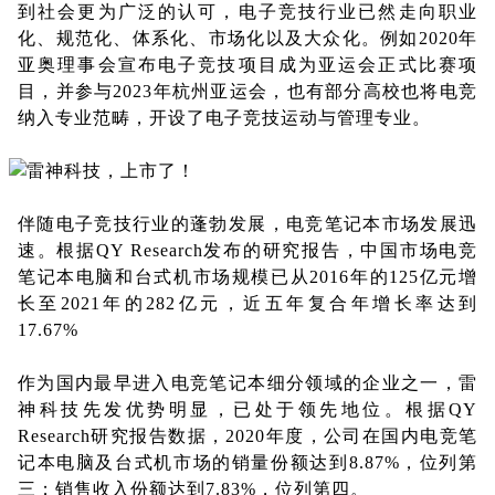
到社会更为广泛的认可，电子竞技行业已然走向职业
化、规范化、体系化、市场化以及大众化。
例如2020年
亚奥理事会宣布电子竞技项目成为亚运会正式比赛项
目，并参与2023年杭州亚运会，也有部分高校也将电竞
纳入专业范畴，开设了电子竞技运动与管理专业。
伴随
电子竞技行业的蓬勃发展，电竞笔记本市场发展迅
速。根据QY Research发布的研究报告，中国市场电竞
笔记本电脑和台式机市场规模已从2016年的125亿元增
长至2021年的282亿元，近五年复合年增长率达到
17.67%
作为
国内最早进入电竞笔记本细分领域的企业之一，雷
神科技先发优势明显，已处于领先地位。
根据QY
Research研究报告数据，2020年度，公司在国内电竞笔
记本电脑及台式机市场的销量份额达到8.87%，位列第
三；
销售收入份额达到7.83%，位列第四
。