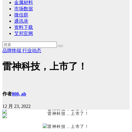
金属材料
市场数据
微信群
通讯录
资料下载
艾邦官网
品牌终端
行业动态
雷神科技，上市了！
作者
808, ab
12 月 23, 2022