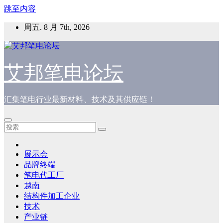
跳至内容
周五. 8 月 7th, 2026
艾邦笔电论坛
汇集笔电行业最新材料、技术及其供应链！
展示会
品牌终端
笔电代工厂
越南
结构件加工企业
技术
产业链