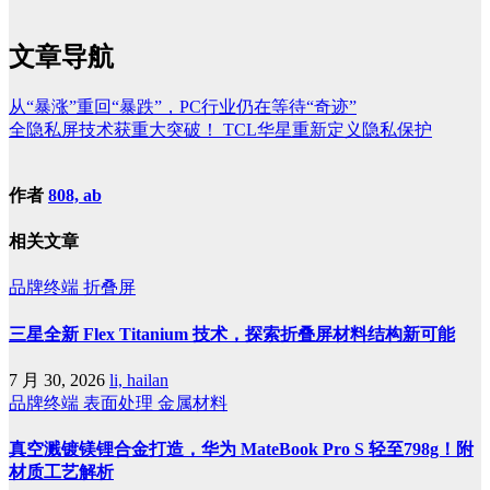
文章导航
从“暴涨”重回“暴跌”，PC行业仍在等待“奇迹”
全隐私屏技术获重大突破！ TCL华星重新定义隐私保护
作者
808, ab
相关文章
品牌终端
折叠屏
三星全新 Flex Titanium 技术，探索折叠屏材料结构新可能
7 月 30, 2026
li, hailan
品牌终端
表面处理
金属材料
真空溅镀镁锂合金打造，华为 MateBook Pro S 轻至798g！附
材质工艺解析