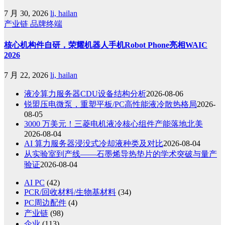
7 月 30, 2026
li, hailan
产业链
品牌终端
核心机构件自研，荣耀机器人手机Robot Phone亮相WAIC
2026
7 月 22, 2026
li, hailan
液冷算力服务器CDU设备结构分析
2026-08-06
锐盟压电微泵，重塑平板/PC高性能液冷散热格局
2026-
08-05
3000 万美元！三菱电机液冷核心组件产能落地北美
2026-08-04
AI 算力服务器浸没式冷却液种类及对比
2026-08-04
从实验室到产线——石墨烯导热垫片的学术突破与量产
验证
2026-08-04
AI PC
(42)
PCR/回收材料/生物基材料
(34)
PC周边配件
(4)
产业链
(98)
企业
(113)