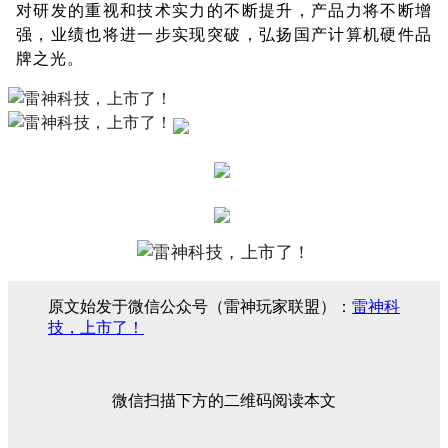
对研发的重视和技术实力的不断提升，产品力将不断增
强，业绩也将进一步实现突破，弘扬国产计算机硬件品
牌之光。
原文始发于微信公众号（雷神玩家联盟）：
雷神科
技，上市了！
微信扫描下方的二维码阅读本文