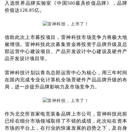
入选世界品牌实验室《中国500最具价值品牌》，品牌
价值达128.85亿。
借助此次上市募投项目，
雷神科技市场竞争力将极大地
被增强。
雷神科技此次募集资金将投资于品牌升级及总
部运营中心建设项目、产品开发设计中心建设及硬件产
品开发设计项目等。
雷神科技
计划以青岛总部运营中心为核心，用三年时间
在国内完成专业化计算机全场景硬件产品品牌升级的布
局，进一步提升品牌影响力及市场竞争力。
作为
北交所首家电竞装备品牌上市公司，雷神科技此前
已经在细分市场领域取得了不错的成绩，此次站在资本
市场的平台上，在行业的快速发展的趋势之下，及自身