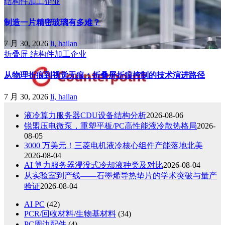
结构件加工企业
制造一片精密玻璃有多难？
7 月 30, 2026
li, hailan
折叠屏
结构件加工企业
从物理折痕到视觉无痕：折叠屏折痕控制的技术演进路径
7 月 30, 2026
li, hailan
液冷算力服务器CDU设备结构分析
2026-08-06
锐盟压电微泵，重塑平板/PC高性能液冷散热格局
2026-
08-05
3000 万美元！三菱电机液冷核心组件产能落地北美
2026-08-04
AI 算力服务器浸没式冷却液种类及对比
2026-08-04
从实验室到产线——石墨烯导热垫片的学术突破与量产
验证
2026-08-04
AI PC
(42)
PCR/回收材料/生物基材料
(34)
PC周边配件
(4)