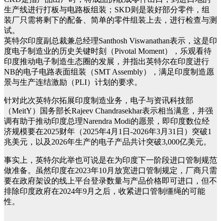
生产线进行打板与电路板组装；SKD则是装好部分零件，组
装厂只需将剩下的配备、简单的零件组装上去，进行检查与测
试。
英特尔印度副总裁兼总经理Santhosh Viswanathan表示，这是印
度电子制造业的历史关键时刻（Pivotal Moment），乐观看待
印度推动电子制造生态圈的发展，并指出英特尔在印度进行
NB的电子电路表面组装（SMT Assembly），满足印度制造愿
景与生产连结激励（PLI）计划的要求。
针对此次英特尔拓展印度制造业务，电子与资讯科技部
（MeitY）国务部长Rajeev Chandrasekhar表示相当满意，并强
调有助于推动印度总理Narendra Modi的愿景，即印度数位经
济规模要在2025财年（2025年4月1日-2026年3月31日）突破1
兆美元，以及2026年生产的电子产品共计突破3,000亿美元。
事实上，英特尔此举也可说是在为印度下一阶段进口管制规范
做准备。虽然印度在2023年10月放宽进口管制规定，厂商只需
要在政府架设的线上平台登录数量与产品价格即可进口，但不
排除印度政府在2024年9月之后，收紧进口管制缰绳的可能
性。