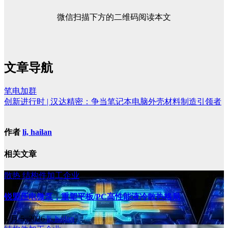
微信扫描下方的二维码阅读本文
文章导航
笔电加群
创新进行时 | 汉达精密：争当笔记本电脑外壳材料制造引领者
作者
li, hailan
相关文章
散热
结构件加工企业
锐盟压电微泵，重塑平板/PC高性能液冷散热格局
8 月 5, 2026
li, hailan