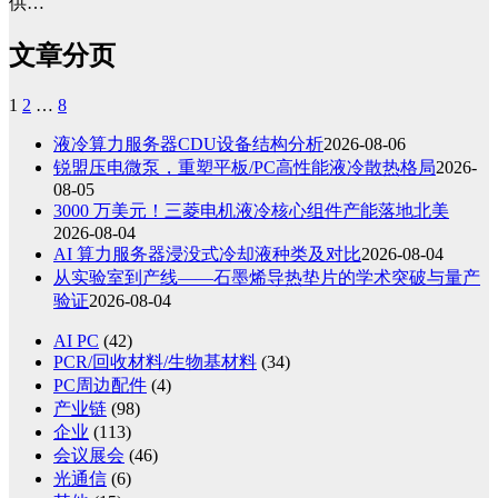
供…
文章分页
1
2
…
8
液冷算力服务器CDU设备结构分析
2026-08-06
锐盟压电微泵，重塑平板/PC高性能液冷散热格局
2026-
08-05
3000 万美元！三菱电机液冷核心组件产能落地北美
2026-08-04
AI 算力服务器浸没式冷却液种类及对比
2026-08-04
从实验室到产线——石墨烯导热垫片的学术突破与量产
验证
2026-08-04
AI PC
(42)
PCR/回收材料/生物基材料
(34)
PC周边配件
(4)
产业链
(98)
企业
(113)
会议展会
(46)
光通信
(6)