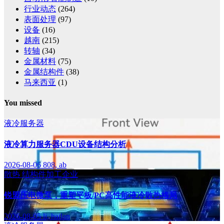
行业动态
(264)
表面处理
(97)
设备
(16)
越南
(215)
转轴
(34)
金属材料
(75)
金属结构件
(38)
马来西亚
(1)
You missed
液冷服务器
液冷算力服务器CDU设备结构分析
2026-08-06
808, ab
散热
结构件加工企业
锐盟压电微泵，重塑平板/PC高性能液冷散热格局
2026-08-05
li, hailan