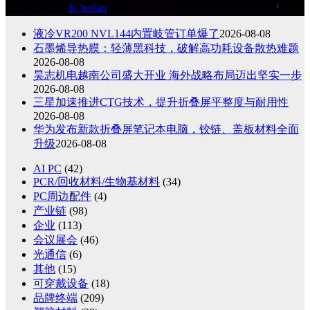
5 月 22, 2026
li, hailan
液冷VR200 NVL144内置岐管订单爆了
2026-08-08
石墨烯导热膜：轻薄黑科技，破解高功耗设备散热难题
2026-08-08
昊志机电越南公司盛大开业 海外战略布局迈出坚实一步
2026-08-08
三星加速推进CTG技术，提升折叠屏平整度与耐用性
2026-08-08
华为发布新款折叠屏笔记本电脑，铰链、盖板材料全面
升级
2026-08-08
AI PC
(42)
PCR/回收材料/生物基材料
(34)
PC周边配件
(4)
产业链
(98)
企业
(113)
会议展会
(46)
光通信
(6)
其他
(15)
可穿戴设备
(18)
品牌终端
(209)