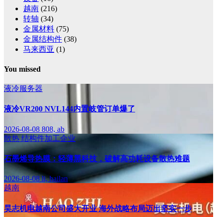
越南
(216)
转轴
(34)
金属材料
(75)
金属结构件
(38)
马来西亚
(1)
You missed
液冷服务器
液冷VR200 NVL144内置岐管订单爆了
2026-08-08
808, ab
散热
结构件加工企业
石墨烯导热膜：轻薄黑科技，破解高功耗设备散热难题
2026-08-08
li, hailan
越南
昊志机电越南公司盛大开业 海外战略布局迈出坚实一步