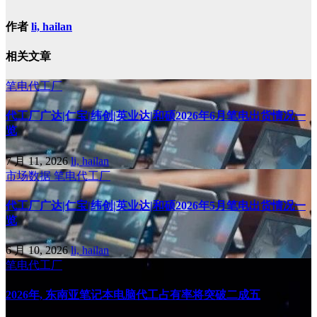
作者
li, hailan
相关文章
笔电代工厂
代工厂广达|仁宝|纬创|英业达|和硕2026年6月笔电出货情况一
览
7 月 11, 2026
li, hailan
市场数据
笔电代工厂
代工厂广达|仁宝|纬创|英业达|和硕2026年5月笔电出货情况一
览
6 月 10, 2026
li, hailan
笔电代工厂
2026年, 东南亚笔记本电脑代工占有率将突破二成五