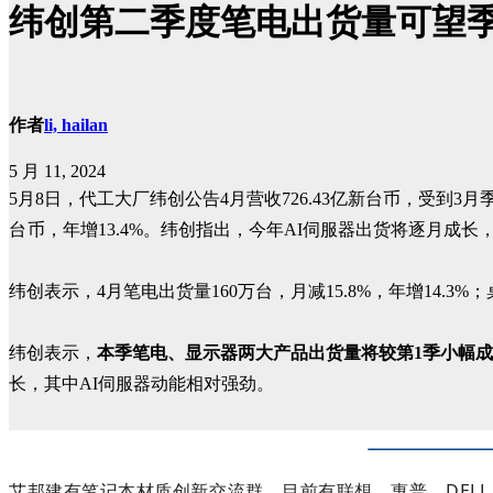
纬创第二季度笔电出货量可望季增
作者
li, hailan
5 月 11, 2024
5月8日，代工大厂纬创公告4月营收726.43亿新台币，受到3月
台币
，年增13.4%。纬创指出，今年AI伺服器出货将逐月成
纬创表示，4月笔电出货量160万台，月减15.8%，年增14.3
纬创表示，
本季笔电、显示器两大产品出货量将较第1季小幅成长
长，其中AI伺服器动能相对强劲。
艾邦建有笔记本材质创新交流群，目前有联想，惠普，DEL