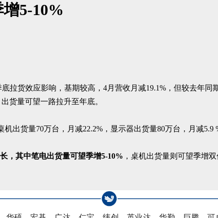
5-10%
季底拉货效应影响，基期较高，4月营收月减19.1%，但较去年同期成长
长，出货量可望一路拉升至年底。
%；桌机出货量70万台，月减22.2%，显示器出货量80万台，月减
，其中笔电出货量可望季增5-10%
，桌机出货量则可望季增双
L，华硕，宏碁，广达，仁宝，纬创，英业达，华勤，巨腾，