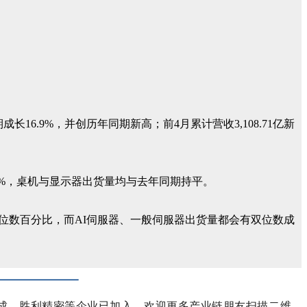
16.9%，并创历年同期新高；前4月累计营收3,108.71亿
新
5.9 %，桌机与显示器出货量均与去年同期持平。
位数百分比，而AI伺服器、一般伺服器出货量都会有双位数成
可成，胜利精密等企业已加入，欢迎更多产业链朋友扫描二维