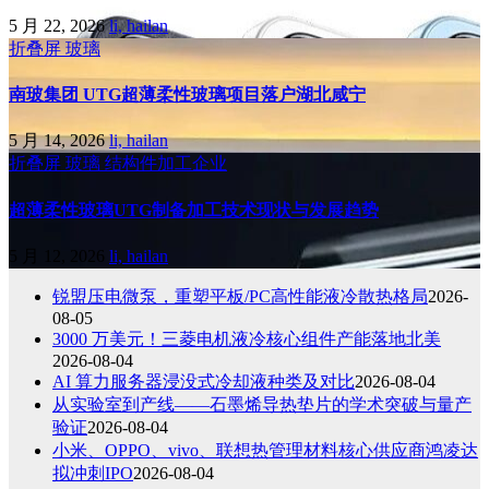
5 月 22, 2026
li, hailan
折叠屏
玻璃
南玻集团 UTG超薄柔性玻璃项目落户湖北咸宁
5 月 14, 2026
li, hailan
折叠屏
玻璃
结构件加工企业
超薄柔性玻璃UTG制备加工技术现状与发展趋势
5 月 12, 2026
li, hailan
锐盟压电微泵，重塑平板/PC高性能液冷散热格局
2026-
08-05
3000 万美元！三菱电机液冷核心组件产能落地北美
2026-08-04
AI 算力服务器浸没式冷却液种类及对比
2026-08-04
从实验室到产线——石墨烯导热垫片的学术突破与量产
验证
2026-08-04
小米、OPPO、vivo、联想热管理材料核心供应商鸿凌达
拟冲刺IPO
2026-08-04