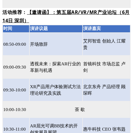
活动推荐：
【邀请函】：第五届AR/VR/MR产业论坛（6月
14日 深圳）
时间
演讲议题
演讲嘉宾
艾邦智造 创始人 江耀
08:50-09:00
开场致辞
贵
透视未来：探索AR行业的
首镜科技 市场总监 卢
09:00-09:30
革新与机遇
剑
XR产品用户体验测试方法
北京东舟 产品经理 顾
09:30-10:00
理论研究及实践
琛晖
10:00-10:30
茶 歇
AR屈光可调BB技术的开
10:30-11:00
惠牛科技 CEO 张韦韪
创发展及展望