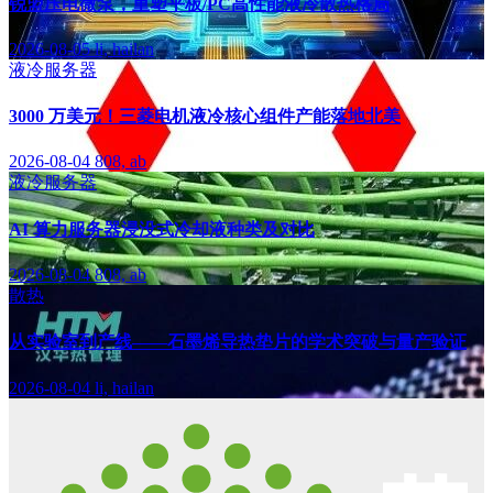
锐盟压电微泵，重塑平板/PC高性能液冷散热格局
2026-08-05
li, hailan
液冷服务器
3000 万美元！三菱电机液冷核心组件产能落地北美
2026-08-04
808, ab
液冷服务器
AI 算力服务器浸没式冷却液种类及对比
2026-08-04
808, ab
散热
从实验室到产线——石墨烯导热垫片的学术突破与量产验证
2026-08-04
li, hailan