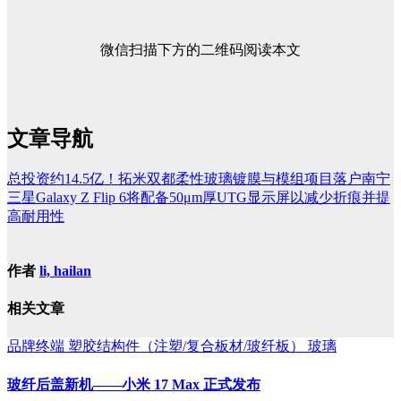
微信扫描下方的二维码阅读本文
文章导航
总投资约14.5亿！拓米双都柔性玻璃镀膜与模组项目落户南宁
三星Galaxy Z Flip 6将配备50μm厚UTG显示屏以减少折痕并提
高耐用性
作者
li, hailan
相关文章
品牌终端
塑胶结构件（注塑/复合板材/玻纤板）
玻璃
玻纤后盖新机——小米 17 Max 正式发布