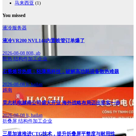
马来西亚
(1)
You missed
液冷服务器
液冷VR200 NVL144内置岐管订单爆了
2026-08-08
808, ab
散热
结构件加工企业
石墨烯导热膜：轻薄黑科技，破解高功耗设备散热难题
2026-08-08
li, hailan
越南
昊志机电越南公司盛大开业 海外战略布局迈出坚实一步
2026-08-08
li, hailan
折叠屏
结构件加工企业
三星加速推进CTG技术，提升折叠屏平整度与耐用性