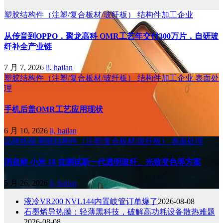
塑胶结构件（注塑/复合板材/玻纤板）
结构件加工企业
从传音到OPPO，聚龙高科 OMR工艺年交付300万片，自研玻
纤补全产业链
7 月 7, 2026
li, hailan
塑胶结构件（注塑/复合板材/玻纤板）
结构件加工企业
表面处
理
手机后盖OMR工艺应用现状
6 月 10, 2026
li, hailan
品牌终端
塑胶结构件（注塑/复合板材/玻纤板）
表面处理
消息称 小米 18 在测试新一代透明玻纤、光致变色等方案
5 月 26, 2026
li, hailan
液冷VR200 NVL144内置岐管订单爆了
2026-08-08
石墨烯导热膜：轻薄黑科技，破解高功耗设备散热难题
2026-08-08