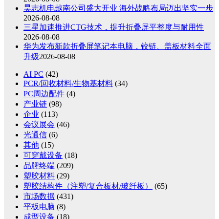
昊志机电越南公司盛大开业 海外战略布局迈出坚实一步
2026-08-08
三星加速推进CTG技术，提升折叠屏平整度与耐用性
2026-08-08
华为发布新款折叠屏笔记本电脑，铰链、盖板材料全面
升级
2026-08-08
AI PC
(42)
PCR/回收材料/生物基材料
(34)
PC周边配件
(4)
产业链
(98)
企业
(113)
会议展会
(46)
光通信
(6)
其他
(15)
可穿戴设备
(18)
品牌终端
(209)
塑胶材料
(29)
塑胶结构件（注塑/复合板材/玻纤板）
(65)
市场数据
(431)
平板电脑
(8)
成型设备
(18)