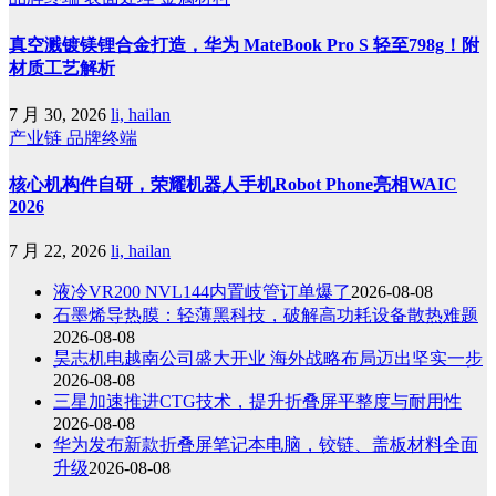
真空溅镀镁锂合金打造，华为 MateBook Pro S 轻至798g！附
材质工艺解析
7 月 30, 2026
li, hailan
产业链
品牌终端
核心机构件自研，荣耀机器人手机Robot Phone亮相WAIC
2026
7 月 22, 2026
li, hailan
液冷VR200 NVL144内置岐管订单爆了
2026-08-08
石墨烯导热膜：轻薄黑科技，破解高功耗设备散热难题
2026-08-08
昊志机电越南公司盛大开业 海外战略布局迈出坚实一步
2026-08-08
三星加速推进CTG技术，提升折叠屏平整度与耐用性
2026-08-08
华为发布新款折叠屏笔记本电脑，铰链、盖板材料全面
升级
2026-08-08