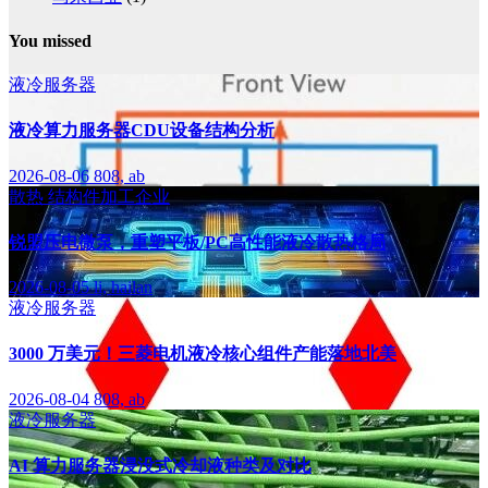
You missed
液冷服务器
液冷算力服务器CDU设备结构分析
2026-08-06
808, ab
散热
结构件加工企业
锐盟压电微泵，重塑平板/PC高性能液冷散热格局
2026-08-05
li, hailan
液冷服务器
3000 万美元！三菱电机液冷核心组件产能落地北美
2026-08-04
808, ab
液冷服务器
AI 算力服务器浸没式冷却液种类及对比