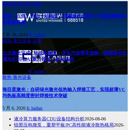
散热
激光设备
设备
裁切、点焊、封边一站搞定！联赢激光全新VC均热板智能装
备硬核亮相
7 月 28, 2026
li, hailan
散热
激光设备
设备
公大激光完成C轮战略融资：龙头产业资本加持，助推绿光金
属3D打印在AI算力领域产业化进程
5 月 12, 2026
li, hailan
散热
激光设备
海目星激光：自研绿光激光低热输入焊接工艺，实现超薄VC
均热板高精度密封焊接技术突破
5 月 6, 2026
li, hailan
液冷算力服务器CDU设备结构分析
2026-08-06
锐盟压电微泵，重塑平板/PC高性能液冷散热格局
2026-