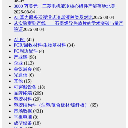
08-05
3000 万美元！三菱电机液冷核心组件产能落地北美
2026-08-04
AI 算力服务器浸没式冷却液种类及对比
2026-08-04
从实验室到产线——石墨烯导热垫片的学术突破与量产
验证
2026-08-04
AI PC
(42)
PCR/回收材料/生物基材料
(34)
PC周边配件
(4)
产业链
(98)
企业
(113)
会议展会
(46)
光通信
(6)
其他
(15)
可穿戴设备
(18)
品牌终端
(209)
塑胶材料
(29)
塑胶结构件（注塑/复合板材/玻纤板）
(65)
市场数据
(431)
平板电脑
(8)
成型设备
(18)