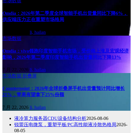
市场数据
Omdia：2026年第二季度全球智能手机出货量同比下降6%，
供应端压力正在重塑市场格局
7 月 31, 2026
li, hailan
市场数据
Omdia：vivo领跑印度智能手机市场，受价格上涨及宏观经济
影响，2026年第二季度印度智能手机出货量同比下降13%
7 月 22, 2026
li, hailan
市场数据
折叠屏
Counterpoint：2026年全球折叠屏手机出货量预计同比增长
21%，苹果有望拿下25%份额
7 月 22, 2026
li, hailan
液冷算力服务器CDU设备结构分析
2026-08-06
锐盟压电微泵，重塑平板/PC高性能液冷散热格局
2026-
08-05