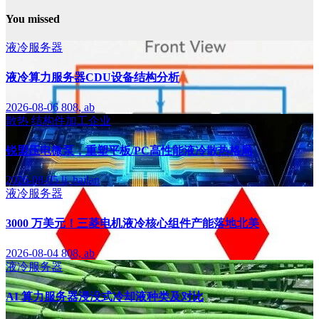
You missed
液冷服务器
液冷算力服务器CDU设备结构分析
2026-08-06
808, ab
散热
结构件加工企业
锐盟压电微泵，重塑平板/PC高性能液冷散热格局
2026-08-05
li, hailan
液冷服务器
3000 万美元！三菱电机液冷核心组件产能落地北美
2026-08-04
808, ab
液冷服务器
AI 算力服务器浸没式冷却液种类及对比