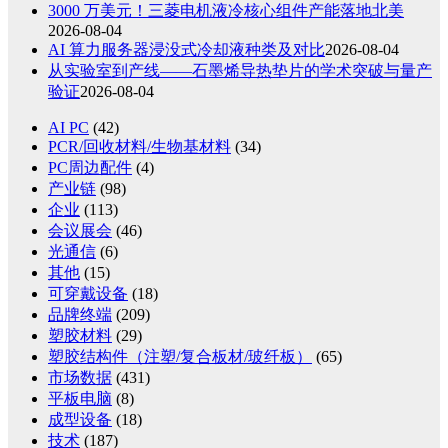
3000 万美元！三菱电机液冷核心组件产能落地北美
2026-08-04
AI 算力服务器浸没式冷却液种类及对比
2026-08-04
从实验室到产线——石墨烯导热垫片的学术突破与量产
验证
2026-08-04
AI PC
(42)
PCR/回收材料/生物基材料
(34)
PC周边配件
(4)
产业链
(98)
企业
(113)
会议展会
(46)
光通信
(6)
其他
(15)
可穿戴设备
(18)
品牌终端
(209)
塑胶材料
(29)
塑胶结构件（注塑/复合板材/玻纤板）
(65)
市场数据
(431)
平板电脑
(8)
成型设备
(18)
技术
(187)