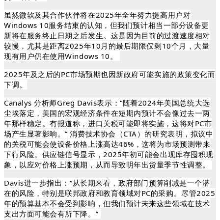
虽然微软及其合作伙伴将在2025年全年努力提高用户对
Windows 10服务结束的认知，但我们预计相当一部分设备更
新将在服务终止日期之后发生。这是因为目前的过渡速度相对
较慢，尤其是距离2025年10月的最后期限仅剩10个月，大量
现有用户仍在使用Windows 10。
2025年及之后的PC市场预期也因新政府可能实施的政策变化而
下调。
Canalys 分析师Greg Davis表示：“随着2024年美国总统大选
尘埃落定，美国的宏观经济条件在短期内预计不会像过去一两
年那样稳定。有报道称，进口关税可能即将实施，这将对PC市
场产生显著影响。” 消费技术协会（CTA）的研究表明，拟议中
的关税可能会使设备价格上涨高达46%，这将为市场预测带来
下行风险。供应链信号显示，2025年初可能会出现库存囤积现
象，以应对价格上涨预期，从而导致明年出货量季节性调整。
Davis进一步指出：“从长期来看，政府部门预算削减是一个潜
在的风险，特别是联邦政府和教育领域对PC的采购。尽管2025
年的预算基本不会受到影响，但我们预计未来这些领域在技术
支出方面可能会有所下降。”