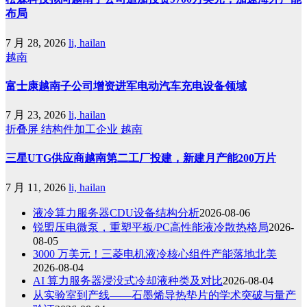
布局
7 月 28, 2026
li, hailan
越南
富士康越南子公司增资进军电动汽车充电设备领域
7 月 23, 2026
li, hailan
折叠屏
结构件加工企业
越南
三星UTG供应商越南第二工厂投建，新建月产能200万片
7 月 11, 2026
li, hailan
液冷算力服务器CDU设备结构分析
2026-08-06
锐盟压电微泵，重塑平板/PC高性能液冷散热格局
2026-
08-05
3000 万美元！三菱电机液冷核心组件产能落地北美
2026-08-04
AI 算力服务器浸没式冷却液种类及对比
2026-08-04
从实验室到产线——石墨烯导热垫片的学术突破与量产