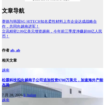
文章导航
赛德与韩国SG HITECH知名柔性材料上市企业达成战略合
作，共同向越南进军！
立讯精密2.99亿美元增资越南，今年前三季度净赚超88亿人民
币！
作者
ab, ab
相关文章
越南
松霖科技拟向越南子公司追加投资9700万美元，加速海外产能
布局
7 月 28, 2026
li, hailan
越南