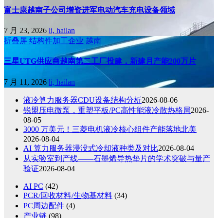
富士康越南子公司增资进军电动汽车充电设备领域
7 月 23, 2026
li, hailan
折叠屏
结构件加工企业
越南
三星UTG供应商越南第二工厂投建，新建月产能200万片
7 月 11, 2026
li, hailan
液冷算力服务器CDU设备结构分析
2026-08-06
锐盟压电微泵，重塑平板/PC高性能液冷散热格局
2026-
08-05
3000 万美元！三菱电机液冷核心组件产能落地北美
2026-08-04
AI 算力服务器浸没式冷却液种类及对比
2026-08-04
从实验室到产线——石墨烯导热垫片的学术突破与量产
验证
2026-08-04
AI PC
(42)
PCR/回收材料/生物基材料
(34)
PC周边配件
(4)
产业链
(98)