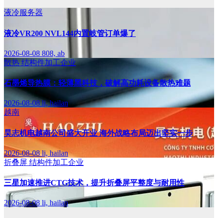
液冷服务器
液冷VR200 NVL144内置岐管订单爆了
2026-08-08
808, ab
散热
结构件加工企业
石墨烯导热膜：轻薄黑科技，破解高功耗设备散热难题
2026-08-08
li, hailan
越南
昊志机电越南公司盛大开业 海外战略布局迈出坚实一步
2026-08-08
li, hailan
折叠屏
结构件加工企业
三星加速推进CTG技术，提升折叠屏平整度与耐用性
2026-08-08
li, hailan