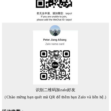
识别二维码加zalo好友
（Chào mừng bạn quét mã QR để thêm bạn Zalo và liên hệ.）