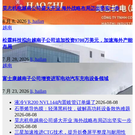
昊志机电越南公司盛大开业 海外战略布局迈出坚实一步
8 月 8, 2026
li, hailan
越南
松霖科技拟向越南子公司追加投资9700万美元，加速海外产能
布局
7 月 28, 2026
li, hailan
越南
富士康越南子公司增资进军电动汽车充电设备领域
7 月 23, 2026
li, hailan
液冷VR200 NVL144内置岐管订单爆了
2026-08-08
石墨烯导热膜：轻薄黑科技，破解高功耗设备散热难题
2026-08-08
昊志机电越南公司盛大开业 海外战略布局迈出坚实一步
2026-08-08
三星加速推进CTG技术，提升折叠屏平整度与耐用性