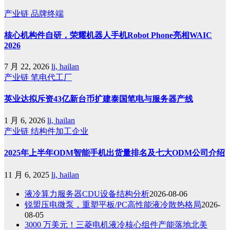
产业链
品牌终端
核心机构件自研，荣耀机器人手机Robot Phone亮相WAIC
2026
7 月 22, 2026
li, hailan
产业链
笔电代工厂
英业达拟斥资43亿新台币扩建泰国笔电与服务器产线
1 月 6, 2026
li, hailan
产业链
结构件加工企业
2025年上半年ODM智能手机出货量排名及七大ODM公司介绍
11 月 6, 2025
li, hailan
液冷算力服务器CDU设备结构分析
2026-08-06
锐盟压电微泵，重塑平板/PC高性能液冷散热格局
2026-
08-05
3000 万美元！三菱电机液冷核心组件产能落地北美