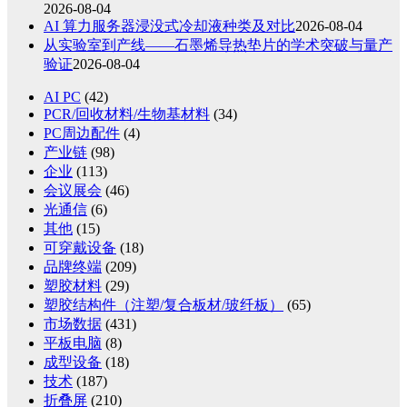
2026-08-04
AI 算力服务器浸没式冷却液种类及对比
2026-08-04
从实验室到产线——石墨烯导热垫片的学术突破与量产
验证
2026-08-04
AI PC
(42)
PCR/回收材料/生物基材料
(34)
PC周边配件
(4)
产业链
(98)
企业
(113)
会议展会
(46)
光通信
(6)
其他
(15)
可穿戴设备
(18)
品牌终端
(209)
塑胶材料
(29)
塑胶结构件（注塑/复合板材/玻纤板）
(65)
市场数据
(431)
平板电脑
(8)
成型设备
(18)
技术
(187)
折叠屏
(210)