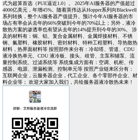
式为超算首选（PUE逼近1.0）。
2025年AI服务器的产值超过
4000亿美元，年增45%。随着英伟达从Hopper系列向Blackwell
系列转换，整个AI服务器产值提升。预计今年AI服务器的市
场占有率会从去年的66%突破到今年的70%以上；另外，液冷
散热方案的渗透率也有望从去年的14%提升到今年的30%。
涉
及的材料有：铜、铝、复合金属材料、金属焊接材料、不锈
钢、氟塑料、橡胶材料、密封材料、特种工程塑料、导热散热
材料，热界面材料等
按照部件来分有：冷却塔、管道、
CDU
液冷换热单元
、
CDU 液冷
板、接头、歧管、主泵和辅泵、流
量控制系统、过滤系统等
系统集成方面有：空调、机柜、传
感器、电源、泄漏检测、控制单元等
按照产业链来区分有：
互联网企业，云服务器企业，代工企业、各个零部件企业、材
料企业等；
欢迎大家
加入我们，共绘
服务器
液冷
散热
未来！