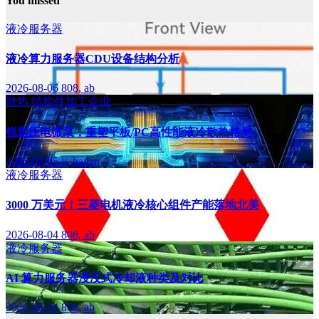
You missed
液冷服务器
液冷算力服务器CDU设备结构分析
2026-08-06
808, ab
散热
结构件加工企业
锐盟压电微泵，重塑平板/PC高性能液冷散热格局
2026-08-05
li, hailan
液冷服务器
3000 万美元！三菱电机液冷核心组件产能落地北美
2026-08-04
808, ab
液冷服务器
AI 算力服务器浸没式冷却液种类及对比
2026-08-04
808, ab