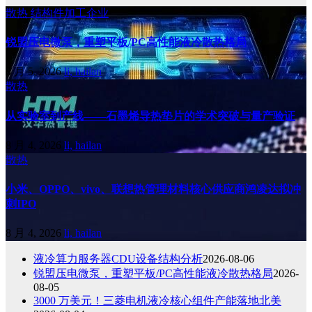
散热
结构件加工企业
锐盟压电微泵，重塑平板/PC高性能液冷散热格局
8 月 5, 2026
li, hailan
散热
从实验室到产线——石墨烯导热垫片的学术突破与量产验证
8 月 4, 2026
li, hailan
散热
小米、OPPO、vivo、联想热管理材料核心供应商鸿凌达拟冲
刺IPO
8 月 4, 2026
li, hailan
液冷算力服务器CDU设备结构分析
2026-08-06
锐盟压电微泵，重塑平板/PC高性能液冷散热格局
2026-
08-05
3000 万美元！三菱电机液冷核心组件产能落地北美