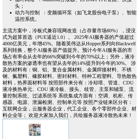
头；
动力与控制 ：变频循环泵（如飞龙股份电子泵）、智能
温控系统。
主流方案中，冷板式兼容现网改造（占存量市场80%），浸没
式为超算首选（PUE逼近1.0）。
2025年AI服务器的产值超过
4000亿美元，年增45%。随着英伟达从Hopper系列向Blackwell
系列转换，整个AI服务器产值提升。预计今年AI服务器的市
场占有率会从去年的66%突破到今年的70%以上；另外，液冷
散热方案的渗透率也有望从去年的14%提升到今年的30%。
涉
及的材料有：铜、铝、复合金属材料、金属焊接材料、不锈
钢、氟塑料、橡胶材料、密封材料、特种工程塑料、导热散热
材料，热界面材料等
按照部件来分有：冷却塔、管道、
CDU
液冷换热单元
、
CDU 液冷
板、接头、歧管、主泵和辅泵、流
量控制系统、过滤系统等
系统集成方面有：空调、机柜、传
感器、电源、泄漏检测、控制单元等
按照产业链来区分有：
互联网企业，云服务器企业，代工企业、各个零部件企业、材
料企业等；
欢迎大家
加入我们，共绘
服务器
液冷
散热
未来！