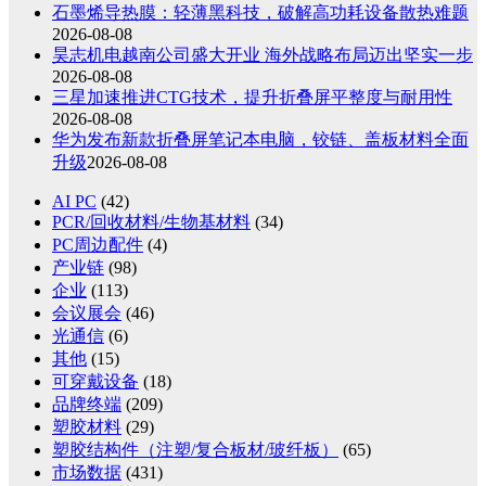
石墨烯导热膜：轻薄黑科技，破解高功耗设备散热难题
2026-08-08
昊志机电越南公司盛大开业 海外战略布局迈出坚实一步
2026-08-08
三星加速推进CTG技术，提升折叠屏平整度与耐用性
2026-08-08
华为发布新款折叠屏笔记本电脑，铰链、盖板材料全面
升级
2026-08-08
AI PC
(42)
PCR/回收材料/生物基材料
(34)
PC周边配件
(4)
产业链
(98)
企业
(113)
会议展会
(46)
光通信
(6)
其他
(15)
可穿戴设备
(18)
品牌终端
(209)
塑胶材料
(29)
塑胶结构件（注塑/复合板材/玻纤板）
(65)
市场数据
(431)