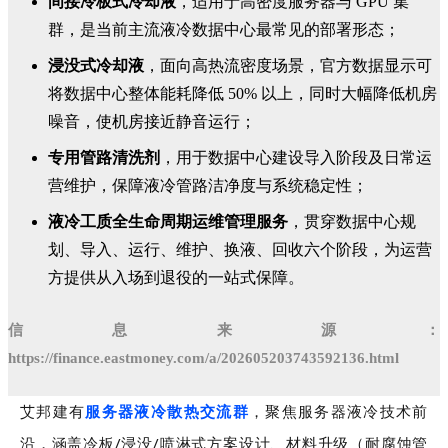
间接冷板式冷却液
，适用于高密度服务器与 GPU 集
群，是当前主流液冷数据中心最常见的部署形态；
浸没式冷却液
，面向高热流密度场景，官方数据显示可
将数据中心整体能耗降低 50% 以上，同时大幅降低机房
噪音，使机房接近静音运行；
专用管路清洗剂
，用于数据中心建设导入阶段及日常运
营维护，保障液冷管路洁净度与系统稳定性；
液冷工质全生命周期运维管理服务
，贯穿数据中心规
划、导入、运行、维护、换液、回收六个阶段，为运营
方提供从入场到退役的一站式保障。
信息来源：
https://finance.eastmoney.com/a/202605203743592136.html
艾邦建有
服务器液冷散热交流群
，
聚焦服务器液冷技术前
沿，涵盖冷板/浸没/喷淋式方案设计、材料升级（耐腐蚀管