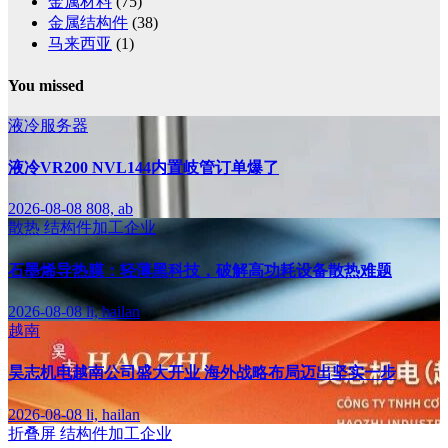
金属材料
(75)
金属结构件
(38)
马来西亚
(1)
You missed
液冷服务器
液冷VR200 NVL144内置岐管订单爆了
2026-08-08
808, ab
散热
结构件加工企业
石墨烯导热膜：轻薄黑科技，破解高功耗设备散热难题
2026-08-08
li, hailan
越南
昊志机电越南公司盛大开业 海外战略布局迈出坚实一步
2026-08-08
li, hailan
折叠屏
结构件加工企业