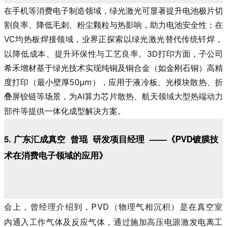
在手机等消费电子制造领域
，绿光激光可显著提升电池极片切
割良率、降低毛刺、粉尘颗粒与热影响，助力电池安全性；在
VC均热板焊接领域，业界正探索以绿光激光替代传统钎焊，
以降低成本、提升环保性
与工艺良率。
3D打印方面，子公司
希禾增材基于绿光技术实现纯铜及铜合金（如金刚石铜）高精
度打印（最小壁厚50μm），应用于液冷板、光模块散热、折
叠屏铰链等场景，为AI算力芯片散热、航天
领域大型热端动力
等提供一体化成型解决
方案。
部件
5. 广东汇成真空 曾琨 研发项目经理 ——《PVD镀膜技
术在消费电子领域的应用》
会上，曾经理介绍到，PVD（物理气相沉积）是在真空室
内通入工作气体及反应气体，通过施加高压电源激发电离工