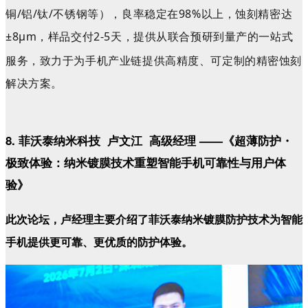
铜/铝/钛/不锈钢等），良率稳定在98%以上，蚀刻精密达
±
8μm，
样品交付2-5天，提供从联合预研到量产的一站式
服务，
致力于为手机产业链提供高精度、可定制的精密蚀刻
解决方案。
8. 菲沃泰纳米科技 卢文江 高级经理 ——《超薄防护・
极致体验：纳米镀膜技术重塑智能手机可靠性与用户体
验》
此次论坛，
卢经理主要介绍了菲沃泰
纳米镀膜防护技术为智能
手机提供更可靠、更优质的防护体验。