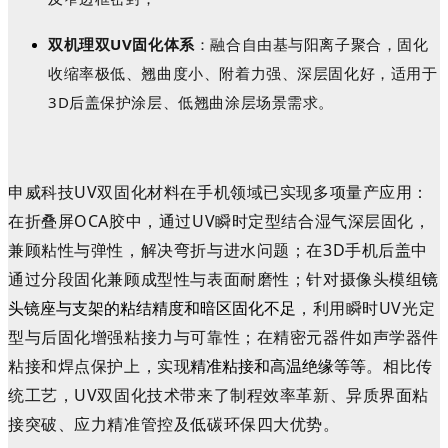
双机理双UV固化体系
：融合自由基与阳离子聚合，固化
收缩率极低、翘曲度小、附着力强、深层固化好，适用于
3D后盖保护涂层、低翘曲涂层场景需求。
申威科技UV双固化材料在手机领域已实现多项量产应用：
在折叠屏OCA胶中，通过UV瞬时定型结合湿气深层固化，
兼顾粘性与弹性，解决弯折与进水问题；在3D手机后盖中
通过分段固化兼顾成型性与表面耐磨性；针对摄像头模组
镜
，利用瞬时UV光定
头镜座与支架的粘结精度和
暗区固化不足
型与后固化增强粘接力与可靠性；在精密元器件如声学器件
粘接和焊点保护上，实现
。相比传
精准粘接和高温绝缘等等
统工艺，UV双固化技术带来了制程效率革新、异质界面粘
接突破、应力精准管控及低碳环保四大优势。