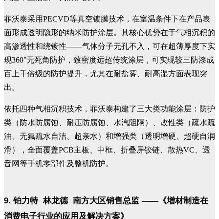
菲沃泰采用PECVD等真空镀膜技术，
在室温条件下在产品表
面形成透明隐形的纳米防护涂层。其核心优势在于气相沉积的
高渗透性和绕镀性——气体分子无孔不入，可在超薄厚度下实
现360°无死角防护，致密度远超传统涂层，可实现较三防漆成
百上千倍级的防护提升，尤其在耐盐雾、耐高湿方面表现突
出。
依托四种气相沉积技术，菲沃泰
构建了三大类功能涂层：防护
类（防水防腐蚀、耐压防腐蚀、水汽阻隔）、改性类（疏水疏
油、无氟疏水自洁、超亲水）和增强类（透明增硬、超硬自润
滑），全面覆盖PCB主板、中框、折叠屏铰链、散热VC、透
音网等手机零部件及整机防护。
9. 铂力特 林龙德 南方大区销售总监 ——《增材制造在
消费电子行业的应用及解决方案
》