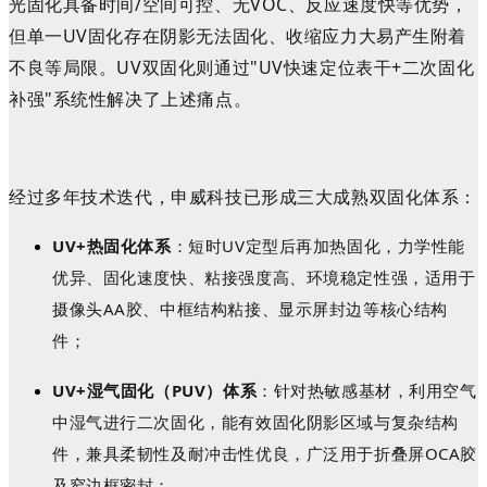
光固化具备时间/空间可控、无VOC、反应速度快等优势
，
但单一UV固化存在阴影无法固化、收缩应力大易产生附着
不良等局限。UV双固化则通过"UV快速定位表干+二次固化
补强"系统性解决了上述痛点。
经过多年技术迭代，申威科技已形成三大成熟双固化体系：
UV+热固化体系
：短时UV定型后再加热固化，力学性能
优异、固化速度快、粘接强度高、环境稳定性强，适用于
摄像头AA胶、中框结构粘接、显示屏封边等核心结构
件；
UV+湿气固化（PUV）体系
：针对热敏感基材
，利用空气
中湿气进行二次固化，能有效固化阴影区域与复杂结构
件，兼具柔韧性及耐冲击性优良，
广泛用于折叠屏OCA胶
及窄边框密封；