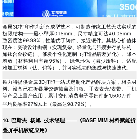
金属3D打印作为新兴成型技术，可制造传统工艺无法实现的
极限结构——最小壁厚0.15mm，尺寸精度可达±0.05mm，
致密度达99.98%，性能优于铸件、接近锻件。其核心价值体
现在：突破设计枷锁（实现复杂、轻量化与强度并存的结构，
如钛合金铰链）、催发个性化定制（打造品牌差异化）、降本
增效（材料利用率超95%）、绿色环保（减少废料）、适配
难加工材料（钛、钨等
），并可实现功能集成与快速迭代。
铂力特提供金属3D打印一站式
定制化产品解决方案，相关材
料、设备已在折叠屏铰链轴盖及门板、手表表壳/表带、耳机
等产品上量产应用，累计交付消费电子零部件超1,500万件，
平均良品率97%以上（最高达98.79%）。
10. 巴斯夫 杨旭 技术经理 ——《BASF MIM 材料赋能折
叠屏手机铰链应用
》