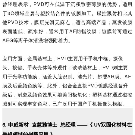
曾经理表示，
PVD可在低温下沉积致密薄膜的优势
，适用
于3C领域金属与塑胶结合件的镀膜加工。磁控溅射相比其
他PVD技术，膜层光滑无麻点，适合高端产品；蒸发镀膜
表面能低、疏水好，通常用于AF防指纹膜；镀膜前可通过
AEG等离子体清洗增强附着力。
应用方面，金属基材上，PVD主要用于手机中框、摄像
头、按键、手表壳体
等外观件；玻璃基材上，PVD
则主要
用于光学功能膜，涵盖人脸识别、滤光片、超硬AR膜、AF
膜及后盖颜色膜等。此外，铝合金直接PVD镀膜经设备升
级后，耐磨及颜色效果可媲美阳极氧化；塑料基材通过磁控
溅射可实现丰富色彩，已广泛用于国产手机摄像头模组。
6. 申威新材 袁慧雅博士 总经理 ——《 UV双固化材料在
手机领域的创新应用 》