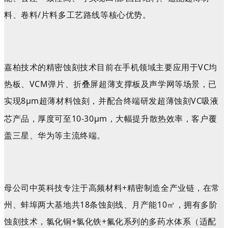
料、卷料/片料多工艺路线
等核心优势。
嘉柏技术的精密蚀刻技术目前在手机领域主要应用于VC均
热板、VCM弹片、折叠屏超薄支撑板及声学网等场景，已
实现8μm
超薄材料蚀刻，并配合终端研发超薄蚀刻
VC
吸液
芯
产品，厚度可至10-30μm，大幅提升散热效率，客户覆
盖三星、华为等主流终端。
母公司中英科技专注于高频材料+精密制造全产业链，在常
州、蚌埠两大基地共18条蚀刻线、月产能10㎡，拥有多阶
蚀刻技术，氯化铜+氯化铁+氟化系列的多药水体系（适配