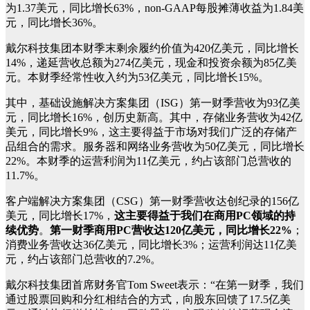
为1.37美元，同比增长63%，non-GAAP每股摊薄收益为1.84美
元，同比增长36%。
戴尔科技集团本财季末剩余履约价值为420亿美元，同比增长
14%，递延营收总额为274亿美元，现金和投资余额为85亿美
元。本财季经常性收入约为53亿美元，同比增长15%。
其中，基础设施解决方案集团（ISG）第一财季营收为93亿美
元，同比增长16%，创历史新高。其中，存储业务营收为42亿
美元，同比增长9%，这主要得益于市场对我们广泛的存储产
品组合的需求。服务器和网络业务营收为50亿美元，同比增长
22%。本财季的运营利润为11亿美元，约占该部门总营收的
11.7%。
客户端解决方案集团（CSG）第一财季营收达创纪录的156亿
美元，同比增长17%，
这主要得益于我们在商用PC领域的持
续优势
。
第一财季商用PC营收达120亿美元，同比增长22%
；
消费业务营收达36亿美元，同比增长3%；运营利润达11亿美
元，约占该部门总营收的7.2%。
戴尔科技集团首席财务官Tom Sweet表示：“在第一财季，我们
通过股票回购和分红相结合的方式，向股东回馈了17.5亿美