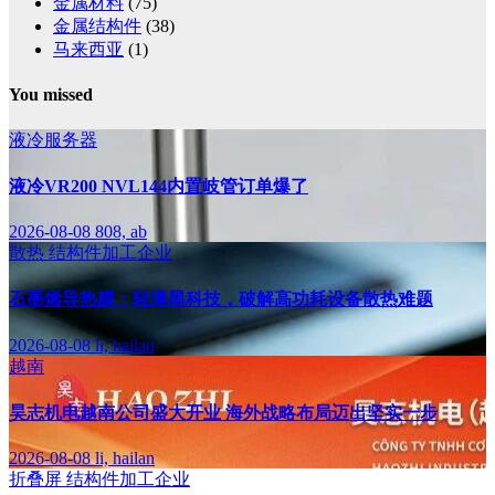
金属材料
(75)
金属结构件
(38)
马来西亚
(1)
You missed
液冷服务器
液冷VR200 NVL144内置岐管订单爆了
2026-08-08
808, ab
散热
结构件加工企业
石墨烯导热膜：轻薄黑科技，破解高功耗设备散热难题
2026-08-08
li, hailan
越南
昊志机电越南公司盛大开业 海外战略布局迈出坚实一步
2026-08-08
li, hailan
折叠屏
结构件加工企业