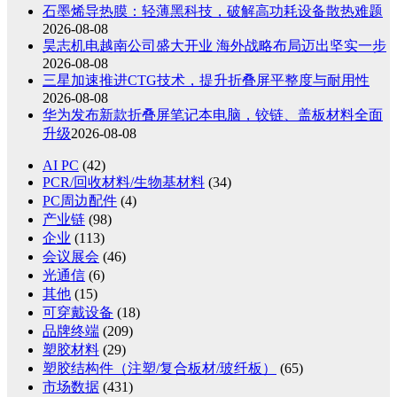
石墨烯导热膜：轻薄黑科技，破解高功耗设备散热难题
2026-08-08
昊志机电越南公司盛大开业 海外战略布局迈出坚实一步
2026-08-08
三星加速推进CTG技术，提升折叠屏平整度与耐用性
2026-08-08
华为发布新款折叠屏笔记本电脑，铰链、盖板材料全面
升级
2026-08-08
AI PC
(42)
PCR/回收材料/生物基材料
(34)
PC周边配件
(4)
产业链
(98)
企业
(113)
会议展会
(46)
光通信
(6)
其他
(15)
可穿戴设备
(18)
品牌终端
(209)
塑胶材料
(29)
塑胶结构件（注塑/复合板材/玻纤板）
(65)
市场数据
(431)