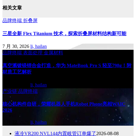
相关文章
品牌终端
折叠屏
三星全新 Flex Titanium 技术，探索折叠屏材料结构新可能
7 月 30, 2026
li, hailan
品牌终端
表面处理
金属材料
真空溅镀镁锂合金打造，华为 MateBook Pro S 轻至798g！附
材质工艺解析
7 月 30, 2026
li, hailan
产业链
品牌终端
核心机构件自研，荣耀机器人手机Robot Phone亮相WAIC
2026
7 月 22, 2026
li, hailan
液冷VR200 NVL144内置岐管订单爆了
2026-08-08