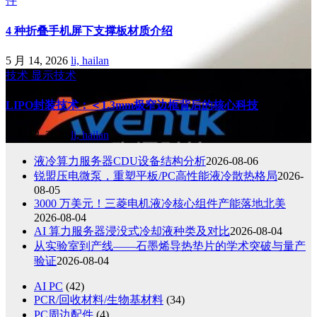
件
4 种折叠手机屏下支撑板材质介绍
5 月 14, 2026
li, hailan
技术
显示技术
LIPO封装技术：＜1.3mm极窄边框背后的核心科技
5 月 12, 2026
li, hailan
液冷算力服务器CDU设备结构分析
2026-08-06
锐盟压电微泵，重塑平板/PC高性能液冷散热格局
2026-
08-05
3000 万美元！三菱电机液冷核心组件产能落地北美
2026-08-04
AI 算力服务器浸没式冷却液种类及对比
2026-08-04
从实验室到产线——石墨烯导热垫片的学术突破与量产
验证
2026-08-04
AI PC
(42)
PCR/回收材料/生物基材料
(34)
PC周边配件
(4)