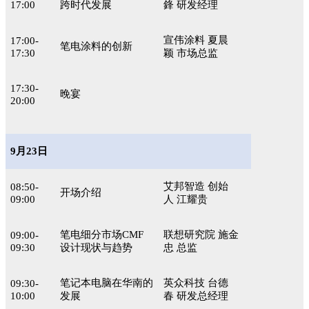
17:00
跨时代发展
鋒 研发经理
宣伟涂料 夏晨
17:00-
笔电涂料的创新
17:30
颖 市场总监
17:30-
晚宴
20:00
9月23日
艾邦智造 创始
08:50-
开场介绍
09:00
人 江耀贵
笔电细分市场CMF
联想研究院 施金
09:00-
09:30
设计现状与趋势
忠 总监
笔记本电脑在华南的
英众科技 台德
09:30-
10:00
发展
春 研发总经理