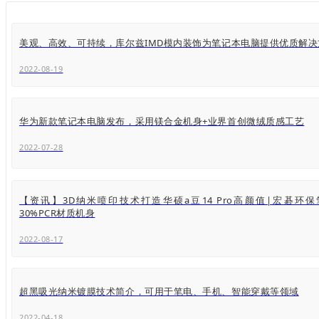
美观、高效、可持续，库尔兹IMD模内装饰为笔记本电脑提供优质解决
2022-08-19
华为新款笔记本电脑发布，采用镁合金机身+业界首创微绒质感工艺
2022-07-28
【资讯】3D纳米喷印技术打造华硕a豆14 Pro高颜值|宏碁环
30%PCR材质机身
2022-08-17
超黑吸光纳米镀膜技术简介，可用于笔电、手机、智能穿戴等领域
2022-04-18