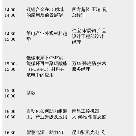
镁锂合金在3C领域
四方超轻 王瑞 副
14:00-
14:30
的应用及前景展望
总经理
仁宝 宋展钧 产品
筆电产业外观材料趋
14:30-
设计工程部设计
15:00
势
经理
低碳浪潮下CMF赋
能循环再生聚碳酸酯
万华 孙晓燏 技术
15:00-
15:30
（PCR-PC）材料在
服务经理
笔电中的应用
15:30-
茶歇
16:00
自动化如何助力组装
南昌工控机器
16:00-
16:30
工厂产业升级及应用
人 何雄 销售总监
智慧光源，助力NB
昆山弘凯光电 吳
16:30-