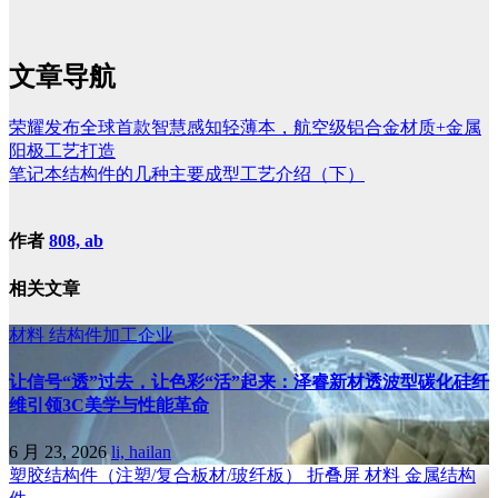
文章导航
荣耀发布全球首款智慧感知轻薄本，航空级铝合金材质+金属
阳极工艺打造
笔记本结构件的几种主要成型工艺介绍（下）
作者
808, ab
相关文章
材料
结构件加工企业
让信号“透”过去，让色彩“活”起来：泽睿新材透波型碳化硅纤
维引领3C美学与性能革命
6 月 23, 2026
li, hailan
塑胶结构件（注塑/复合板材/玻纤板）
折叠屏
材料
金属结构