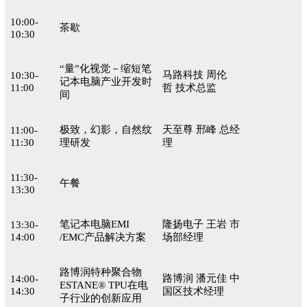
10:00-
茶歇
10:30
“量”化视觉－缩短笔
马路科技 周伦
10:30-
记本电脑产业开发时
11:00
哲 技术总监
间
极致，幻影，自然纹
天至尊 邢峰 总经
11:00-
11:30
理研发
理
11:30-
午餐
13:30
笔记本电脑EMI
隆扬电子 王岩 市
13:30-
14:00
/EMC产品解决方案
场部经理
路博润特种聚合物
路博润 潘元佳 中
14:00-
ESTANE® TPU在电
14:30
国区技术经理
子行业的创新应用