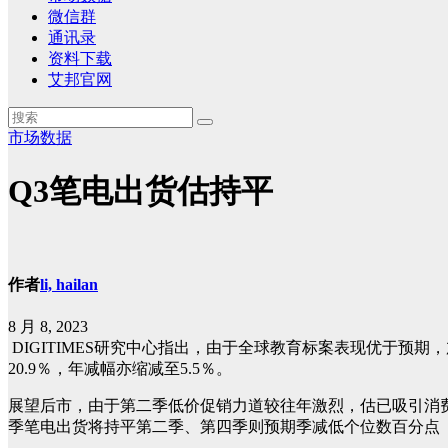
微信群
通讯录
资料下载
艾邦官网
市场数据
Q3笔电出货估持平
作者
li, hailan
8 月 8, 2023
DIGITIMES研究中心指出，由于全球教育标案表现优于预
20.9％，年减幅亦缩减至5.5％。
展望后市，由于第二季低价促销力道较往年激烈，估已吸引消费
季笔电出货将持平第二季、第四季则预期季减低个位数百分点（