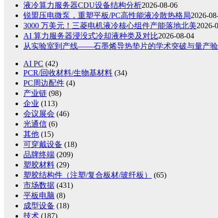
液冷算力服务器CDU设备结构分析
2026-08-06
锐盟压电微泵，重塑平板/PC高性能液冷散热格局
2026-08
3000 万美元！三菱电机液冷核心组件产能落地北美
2026-
AI 算力服务器浸没式冷却液种类及对比
2026-08-04
从实验室到产线——石墨烯导热垫片的学术突破与量产验
AI PC
(42)
PCR/回收材料/生物基材料
(34)
PC周边配件
(4)
产业链
(98)
企业
(113)
会议展会
(46)
光通信
(6)
其他
(15)
可穿戴设备
(18)
品牌终端
(209)
塑胶材料
(29)
塑胶结构件（注塑/复合板材/玻纤板）
(65)
市场数据
(431)
平板电脑
(8)
成型设备
(18)
技术
(187)