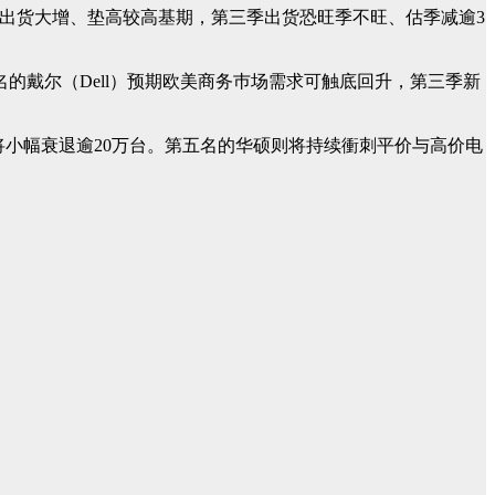
机种出货大增、垫高较高基期，第三季出货恐旺季不旺、估季减逾3
的戴尔（Dell）预期欧美商务巿场需求可触底回升，第三季新
将小幅衰退逾20万台。第五名的华硕则将持续衝刺平价与高价电
。