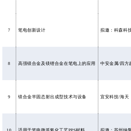
7
笔电创新设计
拟邀：科森科
8
高强镁合金及镁锂合金在笔电上的应用
中安金属/四方
9
镁合金半固态射出成型技术与设备
宜安科技/海天
10
适用于笔电微弧氧化工艺PPS材料
拟邀：苏州纳