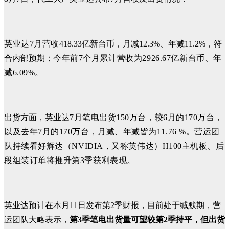
英业达
7月营
收
418.33亿新台币，月减12.3%、年减11.2%，符
合内部预期；
今年
前7个月累计营收为2926.67亿新台币、
年
减6.09%。
出货方面，英业达
7月笔电出货150万台，
较6月
的170万台，
以及去年7月的170万台，月减、年减皆为11.76 %。
营运团
队持续看好
辉达
（
NV
IDIA，又
称
英伟
达
）
H100主机板、后
段组装
订单将推升第3季获利表现。
英业达预计在本月11日发布第2季财报，目前处于缄默期，营
运团队大略表示，
第3季笔电出货量可望较第2季持平，但出货