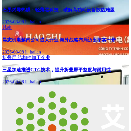
石墨烯导热膜：轻薄黑科技，破解高功耗设备散热难题
2026-08-08
li, hailan
越南
昊志机电越南公司盛大开业 海外战略布局迈出坚实一步
2026-08-08
li, hailan
折叠屏
结构件加工企业
三星加速推进CTG技术，提升折叠屏平整度与耐用性
2026-08-08
li, hailan