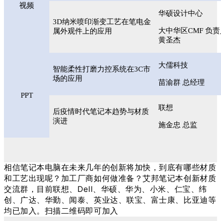
视频
华硕设计中心
3D纳米喷印渐变工艺在笔电金
大中华区CMF 负
属外观件上的应用
黄圣杰
大儒科技
智能柔性打磨力控系统在3C市
场的应用
苗渝群 总经理
PPT
联想
后疫情时代笔记本趋势与材质
演进
施金忠 总监
相信笔记本电脑在未来几年的创新将加快，到底有哪些材质
和工艺出现呢？加工厂商如何做准备？艾邦笔记本创新材质
交流群，目前联想、Dell、华硕、华为、小米、仁宝、纬
创、广达、华勤、闻泰、英业达、联宝、富士康、比亚迪等
均已加入。扫描二维码即可加入