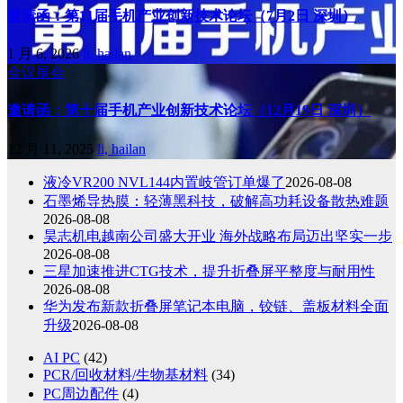
邀请函：第11届手机产业创新技术论坛（7月2日 深圳）
1 月 6, 2026
li, hailan
会议展会
邀请函：第十届手机产业创新技术论坛（12月19日 深圳）
12 月 11, 2025
li, hailan
液冷VR200 NVL144内置岐管订单爆了
2026-08-08
石墨烯导热膜：轻薄黑科技，破解高功耗设备散热难题
2026-08-08
昊志机电越南公司盛大开业 海外战略布局迈出坚实一步
2026-08-08
三星加速推进CTG技术，提升折叠屏平整度与耐用性
2026-08-08
华为发布新款折叠屏笔记本电脑，铰链、盖板材料全面
升级
2026-08-08
AI PC
(42)
PCR/回收材料/生物基材料
(34)
PC周边配件
(4)