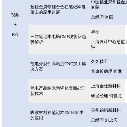
中国铝业郑州轻金
超轻金属镁锂合金在笔记本电
究院
脑上的应用进展
视频
总经理 肖阳
+
和硕
PPT
三防笔记本电脑CMF现状及趋
上海设计中心总监 
势解析
琳
久久精工
笔电外观件高精度CNC加工解
决方案
董事长助理 郑琳
上海金杜新材料
笔电产品纳米陶瓷化表面处理
新技术
研发经理 何俊龙
苏州铂韬新材料
吸波材料在笔记本EMI/RFI中
的应用
总经理 刘忠庆