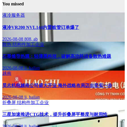
You missed
液冷服务器
液冷VR200 NVL144内置岐管订单爆了
2026-08-08
808, ab
散热
结构件加工企业
石墨烯导热膜：轻薄黑科技，破解高功耗设备散热难题
2026-08-08
li, hailan
越南
昊志机电越南公司盛大开业 海外战略布局迈出坚实一步
2026-08-08
li, hailan
折叠屏
结构件加工企业
三星加速推进CTG技术，提升折叠屏平整度与耐用性
2026-08-08
li, hailan