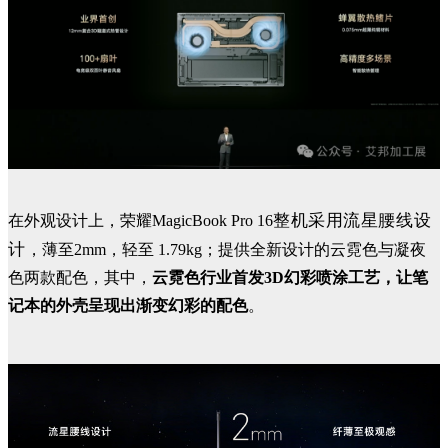
整机采用流星腰线设
在外观设计上，荣耀MagicBook Pro 16
计
，薄至2mm，轻至 1.79kg；提供全新设计的云霓色与凝夜
色两款配色，其中，
云霓色行业首发3D幻彩喷涂工艺，让笔
记本的外壳呈现出渐变幻彩的配色
。