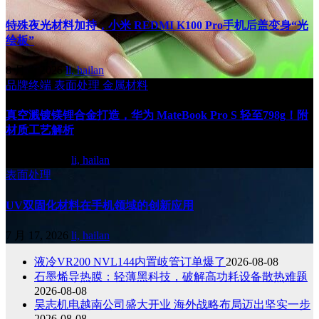
特殊夜光材料加持，小米 REDMI K100 Pro手机后盖变身“光
绘板”
8 月 4, 2026
li, hailan
品牌终端
表面处理
金属材料
真空溅镀镁锂合金打造，华为 MateBook Pro S 轻至798g！附
材质工艺解析
7 月 30, 2026
li, hailan
表面处理
UV双固化材料在手机领域的创新应用
7 月 17, 2026
li, hailan
液冷VR200 NVL144内置岐管订单爆了
2026-08-08
石墨烯导热膜：轻薄黑科技，破解高功耗设备散热难题
2026-08-08
昊志机电越南公司盛大开业 海外战略布局迈出坚实一步
2026-08-08