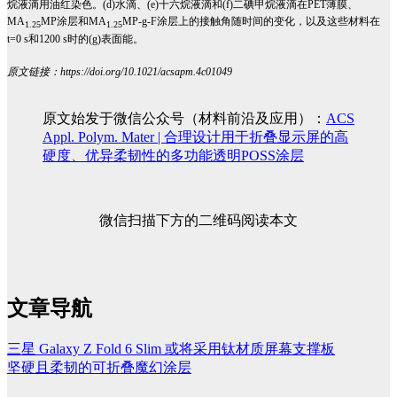
烷液滴用油红染色。
(d)
水滴、
(e)
十六烷液滴和
(f)
二碘甲烷液滴在
PET
薄膜、
MA
MP
涂层和
MA
MP-g-F
涂层上的接触角随时间的变化，以及这些材料在
1.25
1.25
t=0 s
和
1200 s
时的
(g)
表面能。
原文链接：
https://doi.org/10.1021/acsapm.4c01049
原文始发于微信公众号（材料前沿及应用）：
ACS
Appl. Polym. Mater | 合理设计用于折叠显示屏的高
硬度、优异柔韧性的多功能透明POSS涂层
微信扫描下方的二维码阅读本文
文章导航
三星 Galaxy Z Fold 6 Slim 或将采用钛材质屏幕支撑板
坚硬且柔韧的可折叠魔幻涂层