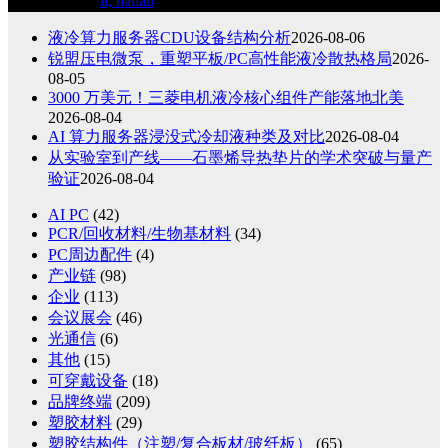
7 月 30, 2026
li, hailan
液冷算力服务器CDU设备结构分析
2026-08-06
锐盟压电微泵，重塑平板/PC高性能液冷散热格局
2026-
08-05
3000 万美元！三菱电机液冷核心组件产能落地北美
2026-08-04
AI 算力服务器浸没式冷却液种类及对比
2026-08-04
从实验室到产线——石墨烯导热垫片的学术突破与量产
验证
2026-08-04
AI PC
(42)
PCR/回收材料/生物基材料
(34)
PC周边配件
(4)
产业链
(98)
企业
(113)
会议展会
(46)
光通信
(6)
其他
(15)
可穿戴设备
(18)
品牌终端
(209)
塑胶材料
(29)
塑胶结构件（注塑/复合板材/玻纤板）
(65)