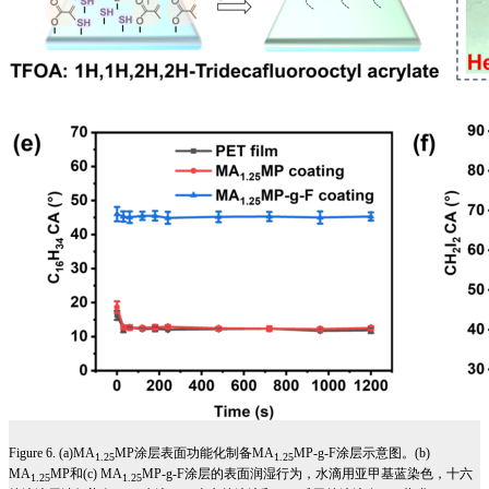
Figure 6. (a)MA
MP
涂层表面功能化制备
MA
MP-g-F
涂层示意图。
(b)
1.25
1.25
MA
MP
和
(c) MA
MP-g-F
涂层的表面润湿行为，水滴用亚甲基蓝染色，十六
1.25
1.25