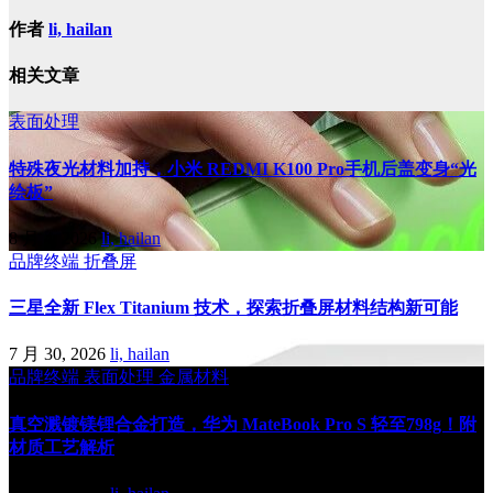
作者
li, hailan
相关文章
表面处理
特殊夜光材料加持，小米 REDMI K100 Pro手机后盖变身“光
绘板”
8 月 4, 2026
li, hailan
品牌终端
折叠屏
三星全新 Flex Titanium 技术，探索折叠屏材料结构新可能
7 月 30, 2026
li, hailan
品牌终端
表面处理
金属材料
真空溅镀镁锂合金打造，华为 MateBook Pro S 轻至798g！附
材质工艺解析