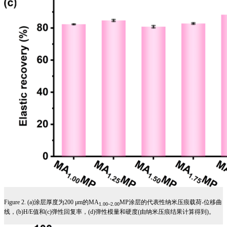
Figure 2. (a)
涂层厚度为
200 μm
的
MA
MP
涂层的代表性纳米压痕载荷
-
位移曲
1.00~2.00
线，
(b)H/E
值和
(c)
弹性回复率，
(d)
弹性模量和硬度
(
由纳米压痕结果计算得到
)
。