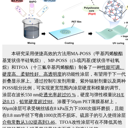
本研究采用便捷高效的方法用
MA-POSS
（甲基丙烯酸酯
基笼状倍半硅氧烷）、
MP-POSS
（
(3-
巯丙基
)
笼状倍半硅氧
烷）和
TFOA
（十三氟辛基丙烯酸酯）制备了一种
性能可调、
硬度高、柔韧性好、高透明度
的功能性涂层，有望用于下一代
折叠显示屏上。通过控制引发剂用量、紫外辐射剂量以及两种
POSS
组分比例，可实现更宽范围内涂层硬度和模量的调节。
涂层在波长
550 nm
处
透光率超过
95 %
，硬度与弹性模量比
H/E
达
0.15
，
铅笔硬度超过
9H
。涂覆于
50μm PET
薄膜基材上，
90μm
涂层可承受钢丝绒在
8 kPa
压力下
1000
次循环磨损，且能
在
0.8 mm
半径下弯曲
1000
次而不损坏。硫原子的引入使得涂层
介电常数从
3.02
提高到
3.46
。
TFOA
改性涂层可在不降低其他