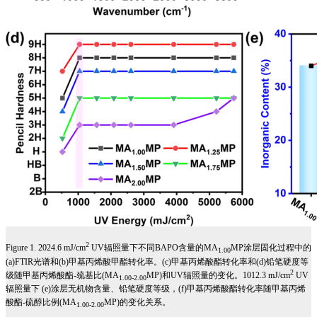
2
Figure 1. 2024.6 mJ/cm
UV
辐照量下不同
BAPO
含量的
MA
MP
涂层固化过程中的
1.00
(a)FTIR
光谱和
(b)
甲基丙烯酸甲酯转化率。
(c)
甲基丙烯酸酯转化率和
(d)
铅笔硬度等
2
级随甲基丙烯酸酯
-
巯基比
(MA
MP)
和
UV
辐照量的变化。
1012.3 mJ/cm
UV
1.00-2.00
辐照量下
(e)
涂层无机物含量、铅笔硬度等级，
(f)
甲基丙烯酸酯转化率随甲基丙烯
酸酯
-
硫醇比例
(MA
MP)
的变化关系。
1.00-2.00