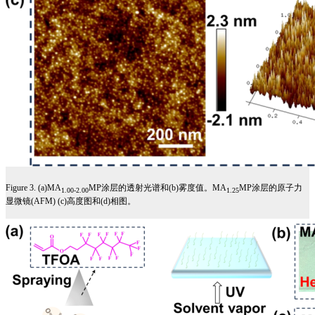
Figure 3. (a)MA
MP
涂层的透射光谱和
(b)
雾度值。
MA
MP
涂层的原子力
1.00-2.00
1.25
显微镜
(AFM) (c)
高度图和
(d)
相图。