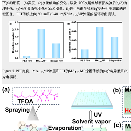
下
(a)
透明度、
(b)
雾度、
(c)
水接触角的变化，以及
1000
次钢丝绒磨损实验后的
(d)
物
理图像、
(e)
光学显微镜图像和
SEM
图像。
(f)
最小弯曲半径和
(g)
循环折叠测试的过
程图像。
PET
薄膜上
(h) 90 μm
和
(i) 40 μm
厚
MA
MP
涂层的循环弯曲测试。
1.25
Figure 5. PET
薄膜、
MA
MP
涂层和
PET
的
MA
MP
涂覆薄膜的
(a)
介电常数和
(b)
1.25
1.25
介电损耗。