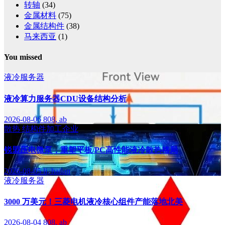
转轴
(34)
金属材料
(75)
金属结构件
(38)
马来西亚
(1)
You missed
液冷服务器
液冷算力服务器CDU设备结构分析
2026-08-06
808, ab
散热
结构件加工企业
锐盟压电微泵，重塑平板/PC高性能液冷散热格局
2026-08-05
li, hailan
液冷服务器
3000 万美元！三菱电机液冷核心组件产能落地北美
2026-08-04
808, ab