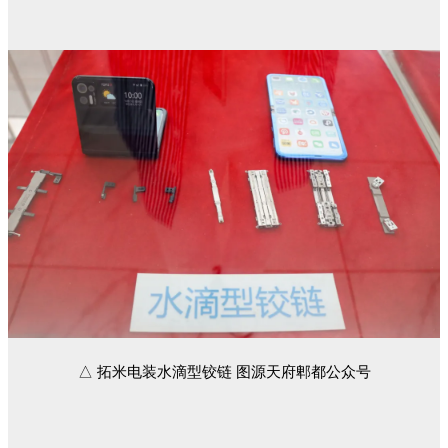
△ 拓米电装水滴型铰链 图源天府郫都公众号