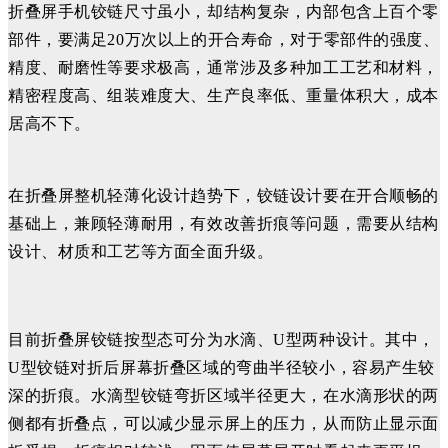
折叠屏手机铰链尺寸虽小，却结构复杂，内部包含上百个零
部件，要满足
20万次以上的开合寿命，对于零部件的强度、
精度、耐磨性等要求极高，
通常涉及多种加工工艺和材料，
精密程度高、组装难度大、生产良率低、重量体积大，成本
居高不下。
在折叠屏整机轻薄化设计趋势下，铰链设计要在开合顺畅的
基础上，兼顾轻薄耐用，有效改善折痕等问题，需要从
结构
设计、
材质
和工艺等方面全面升级。
目前折叠屏铰链按型态可分为水滴、U型两种设计。其中，
U型铰链
对折后屏幕折叠区域的弯曲半径较小，容易产生较
深的折痕
。水滴型铰链弯折区域半径更大，在水滴形状的两
侧都有折叠点，可以减少显示屏上的压力，从而防止显示面