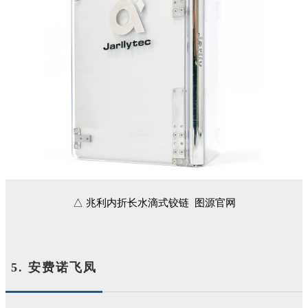
△ 兆利内折长水滴式铰链 图源官网
5. 安费诺飞凤