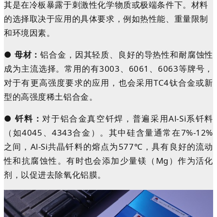
其是在冷板暴露于刺激性化学物质或极端条件下。材料
的选择取决于应用的具体要求，例如热性能、重量限制
和环境因素。
●
母材：
铝合金
，
因其轻质、良好的导热性和耐腐蚀性
成为主流选择。常用的有3003、6061、606
3
等牌号，
对于有更高强度要求的应用，也会采用TC4钛合金或新
型的高强度稀土铝合金。
●
钎料：
对于铝合金真空钎焊，普遍采用Al-Si系钎料
（如4045、4343合金）。其中硅含量通常在7%-12%
之间，Al-Si共晶钎料的熔点为577℃，具有良好的流动
性和抗腐蚀性。有时也会添加少量镁（Mg）作为活化
剂，以促进去除氧化铝膜。