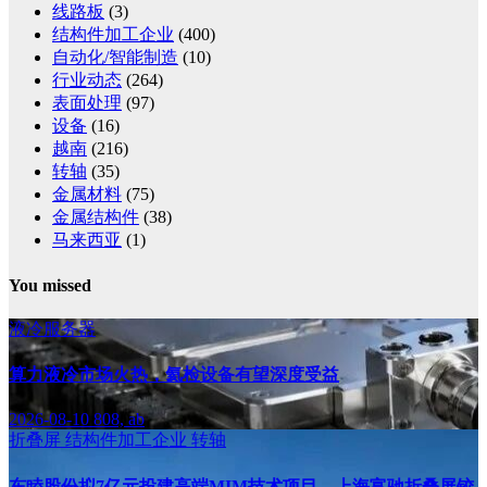
线路板
(3)
结构件加工企业
(400)
自动化/智能制造
(10)
行业动态
(264)
表面处理
(97)
设备
(16)
越南
(216)
转轴
(35)
金属材料
(75)
金属结构件
(38)
马来西亚
(1)
You missed
液冷服务器
算力液冷市场火热，氦检设备有望深度受益
2026-08-10
808, ab
折叠屏
结构件加工企业
转轴
东睦股份拟7亿元投建高端MIM技术项目，上海富驰折叠屏铰