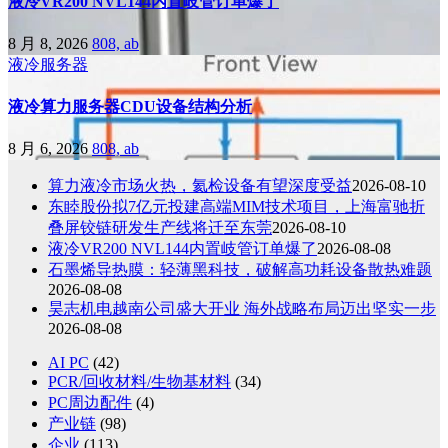
液冷VR200 NVL144内置岐管订单爆了
8 月 8, 2026
808, ab
液冷服务器
液冷算力服务器CDU设备结构分析
8 月 6, 2026
808, ab
算力液冷市场火热，氦检设备有望深度受益
2026-08-10
东睦股份拟7亿元投建高端MIM技术项目，上海富驰折
叠屏铰链研发生产线将迁至东莞
2026-08-10
液冷VR200 NVL144内置岐管订单爆了
2026-08-08
石墨烯导热膜：轻薄黑科技，破解高功耗设备散热难题
2026-08-08
昊志机电越南公司盛大开业 海外战略布局迈出坚实一步
2026-08-08
AI PC
(42)
PCR/回收材料/生物基材料
(34)
PC周边配件
(4)
产业链
(98)
企业
(113)