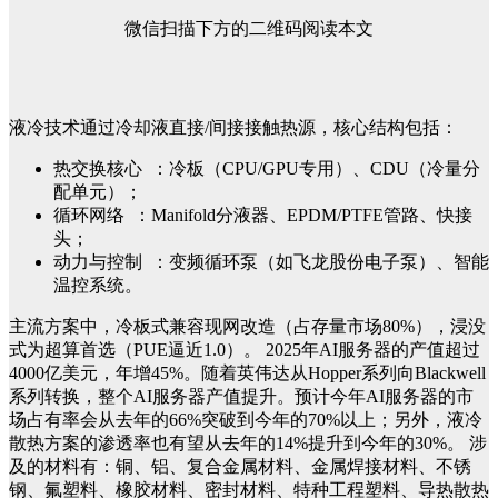
微信扫描下方的二维码阅读本文
液冷技术通过冷却液直接/间接接触热源，核心结构包括：
热交换核心 ：冷板（CPU/GPU专用）、CDU（冷量分
配单元）；
循环网络 ：Manifold分液器、EPDM/PTFE管路、快接
头；
动力与控制 ：变频循环泵（如飞龙股份电子泵）、智能
温控系统。
主流方案中，冷板式兼容现网改造（占存量市场80%），浸没
式为超算首选（PUE逼近1.0）。
2025年AI服务器的产值超过
4000亿美元，年增45%。随着英伟达从Hopper系列向Blackwell
系列转换，整个AI服务器产值提升。预计今年AI服务器的市
场占有率会从去年的66%突破到今年的70%以上；另外，液冷
散热方案的渗透率也有望从去年的14%提升到今年的30%。
涉
及的材料有：铜、铝、复合金属材料、金属焊接材料、不锈
钢、氟塑料、橡胶材料、密封材料、特种工程塑料、导热散热