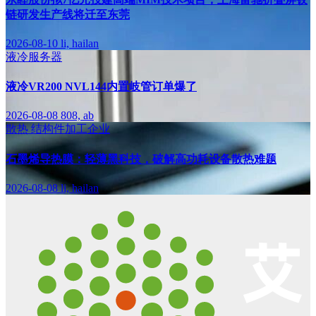
链研发生产线将迁至东莞
2026-08-10
li, hailan
液冷服务器
液冷VR200 NVL144内置岐管订单爆了
2026-08-08
808, ab
散热
结构件加工企业
石墨烯导热膜：轻薄黑科技，破解高功耗设备散热难题
2026-08-08
li, hailan