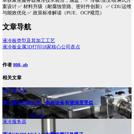
本群聚焦服务器液冷技术前沿，涵盖：
✅ 冷板/浸没/喷淋式方
案设计
✅ 材料升级（耐腐蚀管路、密封件创新）
✅ CDU运维
与能效优化
✅ 政策标准解读（PUE、OCP规范）
文章导航
液冷板类型及其加工工艺
液冷板金属3D打印18家核心公司盘点
作者
808, ab
相关文章
液冷服务器
算力液冷市场火热，氦检设备有望深度受益
8 月 10, 2026
808, ab
液冷服务器