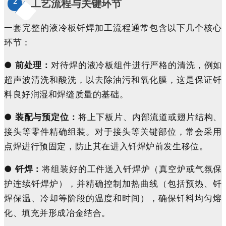
2
工艺流程与关键环节
一套完整的液冷板钎焊加工流程通常包含以下几个核心
环节：
●
前处理：
对待焊的液冷板组件进行严格的清洗，例如
超声波清洗和酸洗，以去除油污和氧化膜，这是保证钎
料良好润湿和焊缝质量的基础。
●
装配与预定位：
将上下板片、内部流道或翅片结构、
接头等零件精确组装。对于接头等关键部位，常会采用
点焊进行预固定，防止其在进入钎焊炉前发生移位。
●
钎焊：
将组装好的工件送入钎焊炉（真空炉或气氛保
护连续钎焊炉），并精确控制加热曲线（包括预热、钎
焊保温、冷却等阶段的温度和时间），确保钎料均匀熔
化、填充并形成冶金结合。