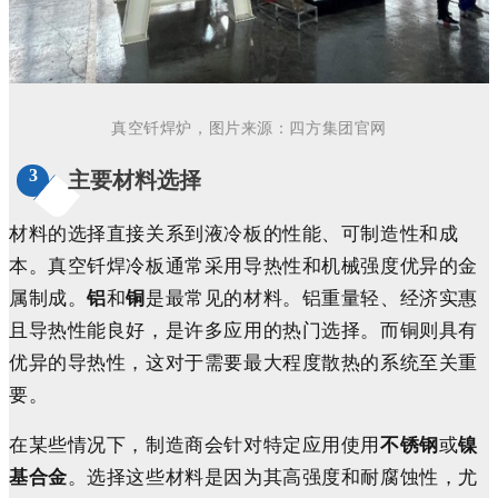
真空
钎焊
炉，
图片
来源
：
四方
集团
官网
3
主要材料选择
材料的选择直接关系到液冷板的性能、可制造性和成
本。真空钎焊冷板通常采用导热性和机械强度优异的金
属制成。
铝
和
铜
是最常见的材料。铝重量轻、经济实惠
且导热性能良好，是许多应用的热门选择。而铜则具有
优异的导热性，这对于需要最大程度散热的系统至关重
要。
在某些情况下，制造商会针对特定应用使用
不锈钢
或
镍
基合金
。选择这些材料是因为其高强度和耐腐蚀性，尤