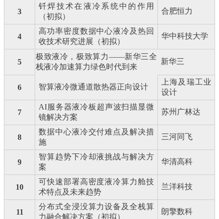
钎焊技术在液冷系统中的作用
合肥恒力
3
（初拟）
高功率密度数据中心液冷及热回
华中科技大学
4
收技术研究进展（初拟）
极致液冷，极致算力
——
新华三全
新华三
5
栈液冷加速算力绿色时代到来
上海及瑞工业
智算液冷微通道散热器正向设计
6
设计
AI
服务器液冷板超声波扫描显微
苏州广林达
7
镜解决方案
数据中心液冷交付难点及解决措
三河同飞
8
施
智算趋势下冷却液挑战与解决方
华清高科
9
案
可快速部署高密度液冷算力舱技
兰洋科技
10
术特点及未来趋势
分布式全浸没算力设备及全栈算
朗擎数科
11
力融合解决方案（初拟）