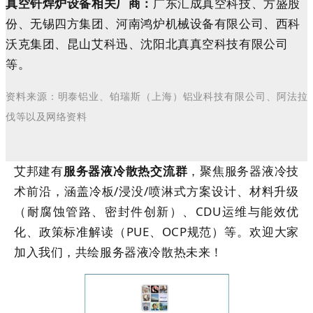
真空钎焊炉设备相关厂商：
广东汇成真空科技、方盛股
份、无锡四方集团、河南鸿炉机械设备有限公司、西科
沃克集团、昆
山艾科迅、沈阳北真真空科技有限公司
等。
资料
来源
：
明泰
铝业
、
铂瑞斯（上海）铝业科技有限公司
、
阿法拉
伐
等以及网络
资料
艾邦建有
服务器液冷散热交流群
，
聚焦服务器液冷技
术前沿，涵盖冷板/浸没/喷淋式方案设计、材料升级
（耐腐蚀管路、密封件创新）、CDU运维与能效优
化、政策标准解读（PUE、OCP规范）等。
欢迎大家
加入我们，共绘
服务器
液冷
散热
未来！